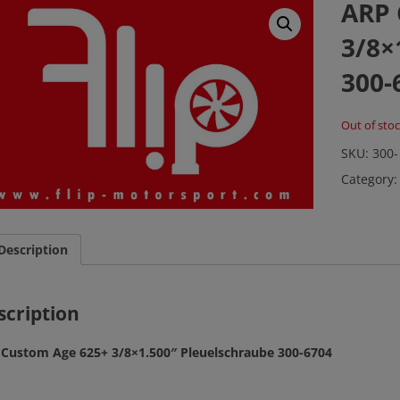
ARP 
3/8×
300-
Out of sto
SKU:
300-
Category
Description
scription
Custom Age 625+ 3/8×1.500″ Pleuelschraube 300-6704