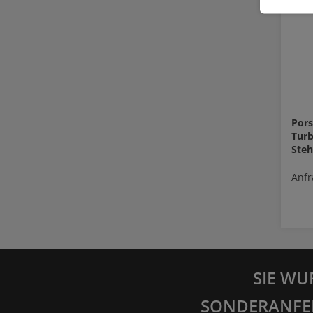
Pors
Turb
Steh
Anfr
SIE WU
SONDERANFE