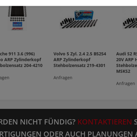
che 911 3.6 (996)
Volvo 5 Zyl. 2.4 2.5 B5254
Audi S2 R
o ARP Zylinderkopf
ARP Zylinderkopf
20V ARP 
bolzensatz 204-4210
Stehbolzensatz 219-4301
Stehbolze
MSKS2
agen
Anfragen
Anfragen
RDEN NICHT FÜNDIG?
KONTAKTIEREN
S
RTIGUNGEN ODER AUCH PLANUNGEN 