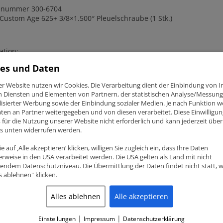
enummer 300-6704
Custom Age 625+ 3/8×1.500″ Pleuelschraube
(1 Stk.)
ation:
es und Daten
sind ein Hersteller von Verbindungselementen / Bolzen in Motoren
pezialhardware für den Rennsport gefunden.
er Website nutzen wir Cookies. Die Verarbeitung dient der Einbindung von I
ist weltweit führend in der Befestigungstechnik.
n Diensten und Elementen von Partnern, der statistischen Analyse/Messung
Pro Serie Pleuelschrauben sind präzision CNC-bearbeitet zu anspr
isierter Werbung sowie der Einbindung sozialer Medien. Je nach Funktion 
male Zuverlässigkeit ausgelegt. Sie sind wärmebehandelt und
gero
ten an Partner weitergegeben und von diesen verarbeitet. Diese Einwilligung
chaffen. Das macht sie zur Standard OEM
Befestigungsmittel
in Be
ig, für die Nutzung unserer Website nicht erforderlich und kann jederzeit über
haus in der Lage, die zusätzliche Belastung von High-Verbrenn
ks unten widerrufen werden.
e auf ‚Alle akzeptieren‘ klicken, willigen Sie zugleich ein, dass Ihre Daten
rweise in den USA verarbeitet werden. Die USA gelten als Land mit nicht
endem Datenschutzniveau. Die Übermittlung der Daten findet nicht statt, 
es ablehnen" klicken.
lated products
Alles ablehnen
Alle akzeptieren
|
|
Einstellungen
Impressum
Datenschutzerklärung