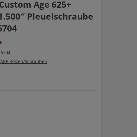
Custom Age 625+
1.500″ Pleuelschraube
6704
ck
 6704
:
ARP Bolzen/Schrauben