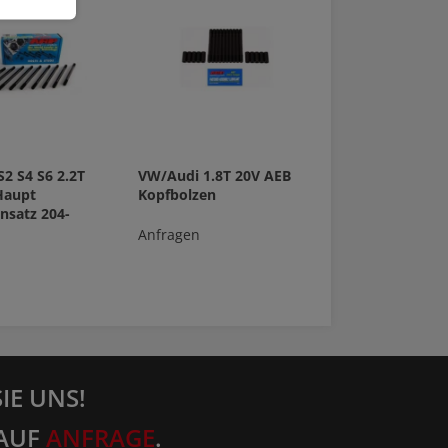
S2 S4 S6 2.2T
VW/Audi 1.8T 20V AEB
Haupt
Kopfbolzen
nsatz 204-
Anfragen
IE UNS!
AUF
ANFRAGE
.