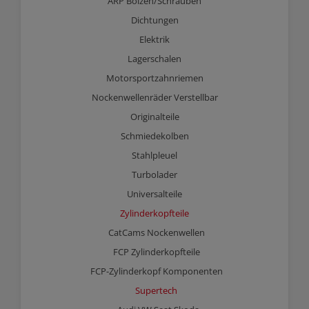
ARP Bolzen/Schrauben
Dichtungen
Elektrik
Lagerschalen
Motorsportzahnriemen
Nockenwellenräder Verstellbar
Originalteile
Schmiedekolben
Stahlpleuel
Turbolader
Universalteile
Zylinderkopfteile
CatCams Nockenwellen
FCP Zylinderkopfteile
FCP-Zylinderkopf Komponenten
Supertech