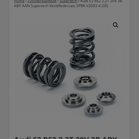
Home
/
Zylinderkopfteile
/
Supertech
/ Audi S2 RS2 2.2T 20V 3B
ABY AAN Supertech Ventilfedersatz SPRK-V2093-4-20S