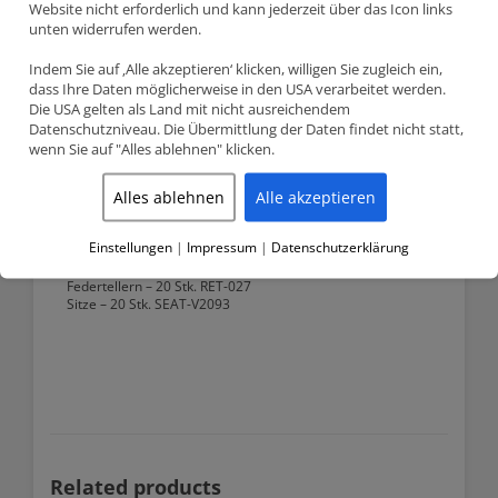
Website nicht erforderlich und kann jederzeit über das Icon links
Supertech doppelte Ventilfedersatz
unten widerrufen werden.
Audi 200, S2, RS2, S4, S6 – 2.2 20V Turbo (3B, ABY, ADU, AAN)
Indem Sie auf ‚Alle akzeptieren‘ klicken, willigen Sie zugleich ein,
dass Ihre Daten möglicherweise in den USA verarbeitet werden.
Federn Daten:
Die USA gelten als Land mit nicht ausreichendem
Druck Ventilsitz – 82lbs @ 31.75mm
Druck geöffnet – 224lbs @ 11.50mm
Datenschutzniveau. Die Übermittlung der Daten findet nicht statt,
Min. Federhöhe (im gepressten Zustand) – 16.70mm
wenn Sie auf "Alles ablehnen" klicken.
Federrate – 12.50lbs/mm
Max Hub – 15.00mm
Alles ablehnen
Alle akzeptieren
Äußere Feder Außendurchmesser – 30.40mm
Äußere Feder Innendurchmesser – 23.20mm
Innere Feder Außendurchmesser – 21.90mm
Einstellungen
|
Impressum
|
Datenschutzerklärung
Innere Feder Innendurchmesser – 16.50mmSatz enthält:
Doppelte Federn – 20 Stk. SPR-V2093-4
Federtellern – 20 Stk. RET-027
Sitze – 20 Stk. SEAT-V2093
Related products