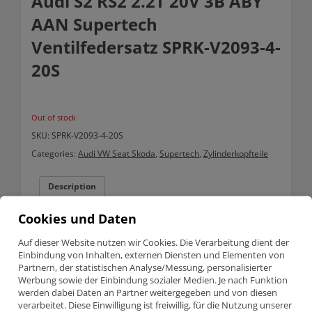
Audi S2 RS2 2.2T 20V 3B ABY
AAN Supertech
Ventilfedersatz SPRK-V2093-4-
20S
Out of stock
SKU:
SPRK-V2093-4-20S
Categories:
Audi VW Seat Skoda
,
Supertech
,
Zylinderkopfteile
Description
Cookies und Daten
Description
Auf dieser Website nutzen wir Cookies. Die Verarbeitung dient der
Einbindung von Inhalten, externen Diensten und Elementen von
Audi S2 RS2 2.2T 20V 3B ABY AAN Supertech Ventilfedersatz
SPRK-V2093-4-20S
Partnern, der statistischen Analyse/Messung, personalisierter
Werbung sowie der Einbindung sozialer Medien. Je nach Funktion
werden dabei Daten an Partner weitergegeben und von diesen
verarbeitet. Diese Einwilligung ist freiwillig, für die Nutzung unserer
Teilenummer SPRK-V2093-4-20S