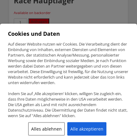
Race Hauptlager
Available on backorder
Audi
Anfragen
/
VW
Cookies und Daten
1.8
SKU:
5M1644H-0.25
2.0
Auf dieser Website nutzen wir Cookies. Die Verarbeitung dient der
Categories:
ACL Lager
,
Audi /VW
,
Lagerschalen
16V-
Einbindung von Inhalten, externen Diensten und Elementen von
20V
ACL
Partnern, der statistischen Analyse/Messung, personalisierter
Description
Race
Werbung sowie der Einbindung sozialer Medien. Je nach Funktion
Hauptlager
werden dabei Daten an Partner weitergegeben und von diesen
quantity
verarbeitet. Diese Einwilligung ist freiwillig, für die Nutzung unserer
Description
Website nicht erforderlich und kann jederzeit über das Icon links
unten widerrufen werden.
AUDI / VW 1.8 2.0 16V-20V ACL RACE
Indem Sie auf ‚Alle akzeptieren‘ klicken, willigen Sie zugleich ein,
HAUPTLAGER
dass Ihre Daten möglicherweise in den USA verarbeitet werden.
Die USA gelten als Land mit nicht ausreichendem
Teilenummer 5M1644H-0.25
Datenschutzniveau. Die Übermittlung der Daten findet nicht statt,
ACL Race Series Hauptlager Kit
wenn Sie auf "Alles ablehnen" klicken.
VAG Gruppe (Audi / VW / Seat / Skoda) 4 Zylinder Motoren – 1.6
1.8 2.0 16-20V (KR, PL, AEB usw.)
Alles ablehnen
Alle akzeptieren