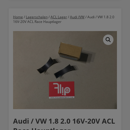
Home
/
Lagerschalen
/
ACL Lager
/
Audi /VW
/ Audi / VW 1.8 2.0
16V-20V ACL Race Hauptlager
Audi / VW 1.8 2.0 16V-20V ACL