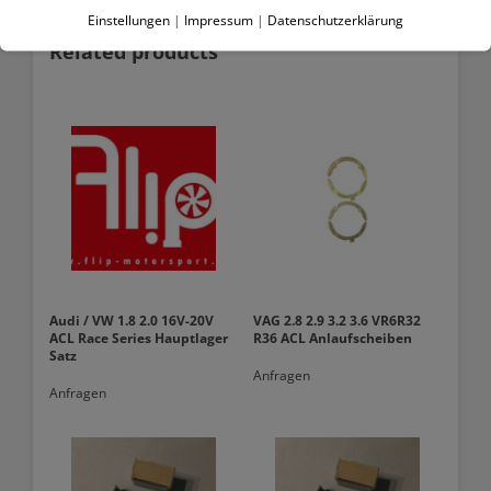
Einstellungen
|
Impressum
|
Datenschutzerklärung
Related products
Audi / VW 1.8 2.0 16V-20V
VAG 2.8 2.9 3.2 3.6 VR6R32
ACL Race Series Hauptlager
R36 ACL Anlaufscheiben
Satz
Anfragen
Anfragen