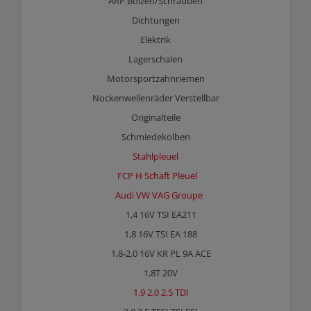
ARP Bolzen/Schrauben
Dichtungen
Elektrik
Lagerschalen
Motorsportzahnriemen
Nockenwellenräder Verstellbar
Originalteile
Schmiedekolben
Stahlpleuel
FCP H Schaft Pleuel
Audi VW VAG Groupe
1,4 16V TSI EA211
1,8 16V TSI EA 188
1,8-2,0 16V KR PL 9A ACE
1,8T 20V
1,9 2,0 2,5 TDI