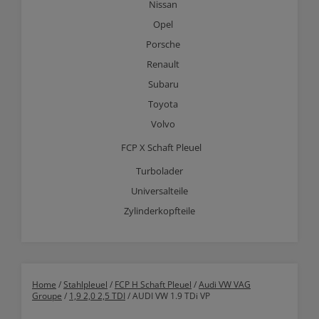
Nissan
Opel
Porsche
Renault
Subaru
Toyota
Volvo
FCP X Schaft Pleuel
Turbolader
Universalteile
Zylinderkopfteile
Home
/
Stahlpleuel
/
FCP H Schaft Pleuel
/
Audi VW VAG
Groupe
/
1,9 2,0 2,5 TDI
/ AUDI VW 1.9 TDi VP