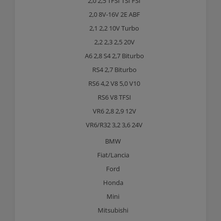
2,0 2,5 TFSI TSI FSI
2,0 8V-16V 2E ABF
2,1 2,2 10V Turbo
2,2 2,3 2,5 20V
A6 2,8 S4 2,7 Biturbo
RS4 2,7 Biturbo
RS6 4,2 V8 5,0 V10
RS6 V8 TFSI
VR6 2,8 2,9 12V
VR6/R32 3,2 3,6 24V
BMW
Fiat/Lancia
Ford
Honda
Mini
Mitsubishi