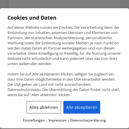
AUDI VW 1.9 TDi VP
Cookies und Daten
Available on backorder
Auf dieser Website nutzen wir Cookies. Die Verarbeitung dient der
AUDI
Anfragen
Einbindung von Inhalten, externen Diensten und Elementen von
VW
Partnern, der statistischen Analyse/Messung, personalisierter
1.9
Werbung sowie der Einbindung sozialer Medien. Je nach Funktion
TDi
SKU:
FCP-RHVW14450626
werden dabei Daten an Partner weitergegeben und von diesen
VP
verarbeitet. Diese Einwilligung ist freiwillig, für die Nutzung unserer
Categories:
1,9 2,0 2,5 TDI
,
Audi VW VAG Groupe
,
FCP H Schaft
quantity
Pleuel
,
Stahlpleuel
Website nicht erforderlich und kann jederzeit über das Icon links
unten widerrufen werden.
Description
Indem Sie auf ‚Alle akzeptieren‘ klicken, willigen Sie zugleich ein,
dass Ihre Daten möglicherweise in den USA verarbeitet werden.
Die USA gelten als Land mit nicht ausreichendem
Description
Datenschutzniveau. Die Übermittlung der Daten findet nicht statt,
wenn Sie auf "Alles ablehnen" klicken.
C bis C 144mm
Alles ablehnen
Alle akzeptieren
Big End 50,6mm
Kolbenbolzen 26mm
Einstellungen
|
Impressum
|
Datenschutzerklärung
Passend für VW 1,9TDI Motoren