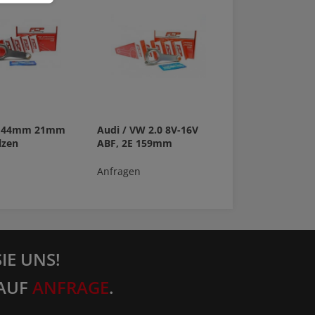
 144mm 21mm
Audi / VW 2.0 8V-16V
lzen
ABF, 2E 159mm
Anfragen
IE UNS!
AUF
ANFRAGE
.