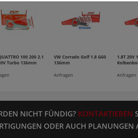
QUATTRO 100 200 2.1
VW Corrado Golf 1.8 G60
1.8T 20V
 10V Turbo 136mm
136mm
Kolbenbo
agen
Anfragen
Anfragen
RDEN NICHT FÜNDIG?
KONTAKTIEREN
S
RTIGUNGEN ODER AUCH PLANUNGEN 