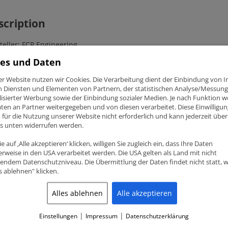
scription
teller
: FCP Engineering
l: FCPRXATFSI14450620T
es und Daten
il: X-Schaft (ÖLkanal vom großen Ende zu Kolbenbolzen)
s C
: 144mm
er Website nutzen wir Cookies. Die Verarbeitung dient der Einbindung von I
ßer End Durchmesser
: 50.6mm
n Diensten und Elementen von Partnern, der statistischen Analyse/Messung
ner End Durchmesser
: 20mm
isierter Werbung sowie der Einbindung sozialer Medien. Je nach Funktion 
acht aus:
Schmiedestahl 4340 EN24er
ten an Partner weitergegeben und von diesen verarbeitet. Diese Einwilligung
tität: 4 Stk., 8 Stk. ARP2000 3/8″ Pleuelschreuben
ig, für die Nutzung unserer Website nicht erforderlich und kann jederzeit über
el gut für: 1000HP+ (4 Zylinder) und 9000RPM
ks unten widerrufen werden.
 / VW – 2.0 16V TFSI (EA113)
e auf ‚Alle akzeptieren‘ klicken, willigen Sie zugleich ein, dass Ihre Daten
rweise in den USA verarbeitet werden. Die USA gelten als Land mit nicht
endem Datenschutzniveau. Die Übermittlung der Daten findet nicht statt, 
es ablehnen" klicken.
lated products
Alles ablehnen
Alle akzeptieren
|
|
Einstellungen
Impressum
Datenschutzerklärung