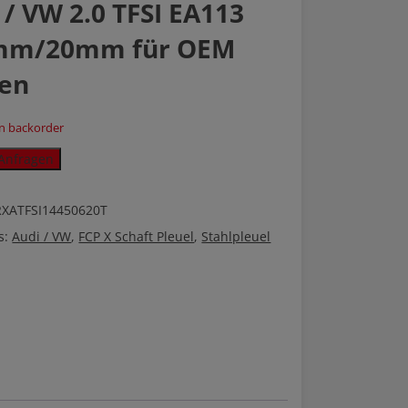
 / VW 2.0 TFSI EA113
mm/20mm für OEM
en
on backorder
Anfragen
RXATFSI14450620T
s:
Audi / VW
,
FCP X Schaft Pleuel
,
Stahlpleuel
20mm