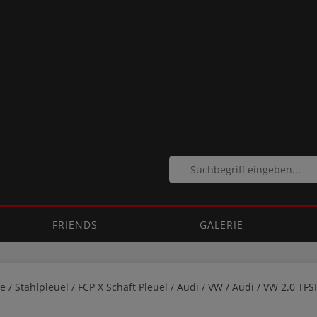
FRIENDS
GALERIE
e
/
Stahlpleuel
/
FCP X Schaft Pleuel
/
Audi / VW
/ Audi / VW 2.0 T