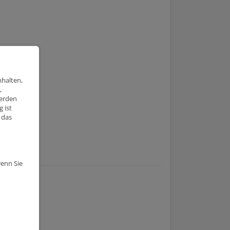
nhalten,
,
werden
 ist
 das
wenn Sie