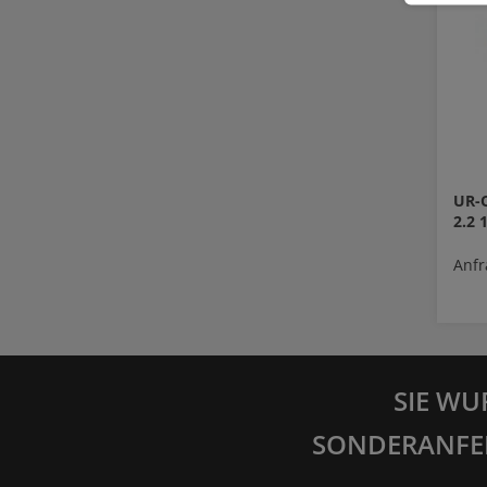
UR-
2.2
Anfr
SIE WU
SONDERANFE