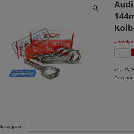
Audi
144
Kolb
Available 
Audi
/
VW
2.0
SKU:
FCP
TFSI
Categorie
EA113
144mm/
für
OEM
Kolben
quantity
Description