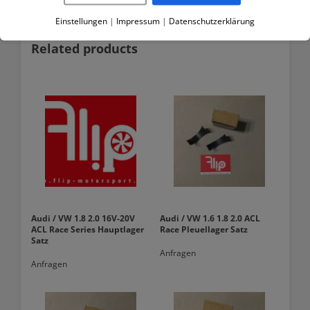
Einstellungen
|
Impressum
|
Datenschutzerklärung
Related products
Audi / VW 1.8 2.0 16V-20V
Audi / VW 1.6 1.8 2.0 ACL
ACL Race Series Hauptlager
Race Pleuellager Satz
Satz
Anfragen
Anfragen