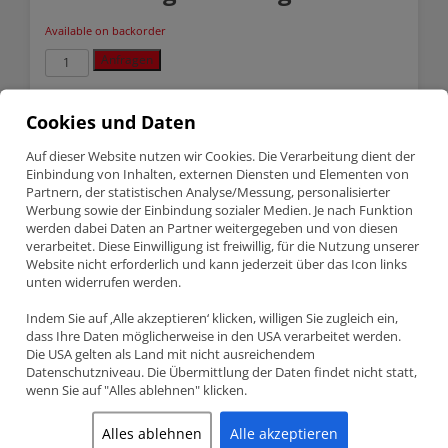
Available on backorder
Audi
Anfragen
/
VW
2.8
SKU:
6B5530HX-STD
Cookies und Daten
2.9
Categories:
ACL Lager
,
Audi /VW
,
Lagerschalen
3.2
3.6
Auf dieser Website nutzen wir Cookies. Die Verarbeitung dient der
VR6
Einbindung von Inhalten, externen Diensten und Elementen von
Description
R32
Partnern, der statistischen Analyse/Messung, personalisierter
R36
Werbung sowie der Einbindung sozialer Medien. Je nach Funktion
ACL
werden dabei Daten an Partner weitergegeben und von diesen
Race
Description
verarbeitet. Diese Einwilligung ist freiwillig, für die Nutzung unserer
Series
Website nicht erforderlich und kann jederzeit über das Icon links
connecting
Pleuellagersatz
unten widerrufen werden.
AUDI / VW 2.8 2.9 3.2 3.6 VR6 R32 R36 ACL
quantity
RACE SERIES CONNECTING
Indem Sie auf ‚Alle akzeptieren‘ klicken, willigen Sie zugleich ein,
PLEUELLAGERSATZ
dass Ihre Daten möglicherweise in den USA verarbeitet werden.
Die USA gelten als Land mit nicht ausreichendem
Teilenummer 6B5530HX-STD (+0.001″ extra Spiel)
Datenschutzniveau. Die Übermittlung der Daten findet nicht statt,
ACL Race Series Pleuellagersatz
wenn Sie auf "Alles ablehnen" klicken.
Audi / VW – 2.8 2.9 3.2 3.6 VR6 R32 R36 (BUB, BHK, AES, AUE,
ABV, AAA, AMY)
Alles ablehnen
Alle akzeptieren