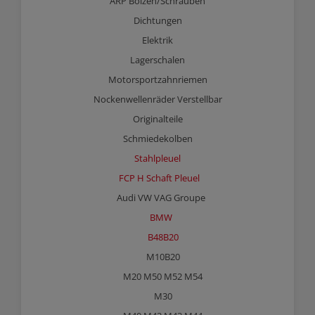
ARP Bolzen/Schrauben
Dichtungen
Elektrik
Lagerschalen
Motorsportzahnriemen
Nockenwellenräder Verstellbar
Originalteile
Schmiedekolben
Stahlpleuel
FCP H Schaft Pleuel
Audi VW VAG Groupe
BMW
B48B20
M10B20
M20 M50 M52 M54
M30