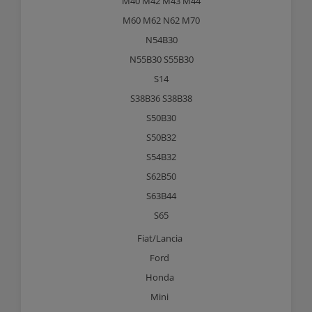
M40 M42 M43 M44
M60 M62 N62 M70
N54B30
N55B30 S55B30
S14
S38B36 S38B38
S50B30
S50B32
S54B32
S62B50
S63B44
S65
Fiat/Lancia
Ford
Honda
Mini