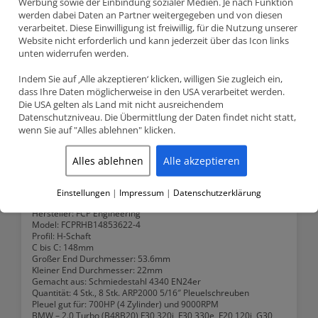
Werbung sowie der Einbindung sozialer Medien. Je nach Funktion
148mm
werden dabei Daten an Partner weitergegeben und von diesen
verarbeitet. Diese Einwilligung ist freiwillig, für die Nutzung unserer
Available on backorder
Website nicht erforderlich und kann jederzeit über das Icon links
unten widerrufen werden.
BMW
Anfragen
2.0
Turbo
Indem Sie auf ‚Alle akzeptieren‘ klicken, willigen Sie zugleich ein,
B48B20
dass Ihre Daten möglicherweise in den USA verarbeitet werden.
SKU:
FCPRHB14853622-4
148mm
Die USA gelten als Land mit nicht ausreichendem
Categories:
B48B20
,
BMW
,
FCP H Schaft Pleuel
,
Stahlpleuel
quantity
Datenschutzniveau. Die Übermittlung der Daten findet nicht statt,
wenn Sie auf "Alles ablehnen" klicken.
Description
Alles ablehnen
Alle akzeptieren
Description
Einstellungen
|
Impressum
|
Datenschutzerklärung
Hersteller
: FCP Engineering
Model: FCPRHB14853622-4
Profil: H-Schaft
C bis C
: 148mm
Großer End Durchmesser
: 53.6mm
Kleiner End Durchmesser
: 22mm
Gemacht aus:
Schmiedestahl 4340 EN24er
Quantität: 4 Stk., 8 Stk. ARP2000 5/16″ Pleuelschreuben
Pleuel gut für: 700HP (4 Zylinder) und 9000RPM
BMW – 2.0 Turbo (B48B20) F30 320i, F30 330e, F20 120i, G30