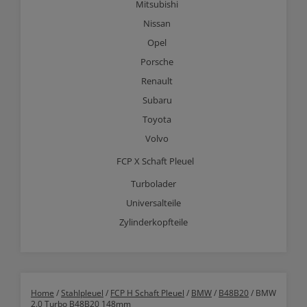
Mitsubishi
Nissan
Opel
Porsche
Renault
Subaru
Toyota
Volvo
FCP X Schaft Pleuel
Turbolader
Universalteile
Zylinderkopfteile
Home
/
Stahlpleuel
/
FCP H Schaft Pleuel
/
BMW
/
B48B20
/ BMW
2.0 Turbo B48B20 148mm