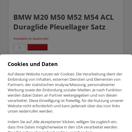
BMW M20 M50 M52 M54 ACL
Duraglide Pleuellager Satz
Available on backorder
BMW
Anfragen
M20
M50
M52
SKU:
6B1490-STD
Cookies und Daten
M54
Categories:
ACL Lager
,
BMW
,
Lagerschalen
ACL
Auf dieser Website nutzen wir Cookies. Die Verarbeitung dient der
Duraglide
Einbindung von Inhalten, externen Diensten und Elementen von
Pleuellager
Description
Satz
Partnern, der statistischen Analyse/Messung, personalisierter
quantity
Werbung sowie der Einbindung sozialer Medien. Je nach Funktion
werden dabei Daten an Partner weitergegeben und von diesen
verarbeitet. Diese Einwilligung ist freiwillig, für die Nutzung unserer
Description
Website nicht erforderlich und kann jederzeit über das Icon links
unten widerrufen werden.
BMW M20 M50 M52 M54 ACL DURAGLIDE
PLEUELLAGER SATZ
Indem Sie auf ‚Alle akzeptieren‘ klicken, willigen Sie zugleich ein,
dass Ihre Daten möglicherweise in den USA verarbeitet werden.
Teilenummer 6B1490-STD