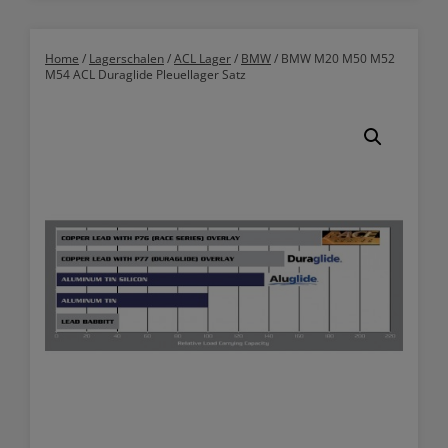
Home
/
Lagerschalen
/
ACL Lager
/
BMW
/ BMW M20 M50 M52
M54 ACL Duraglide Pleuellager Satz