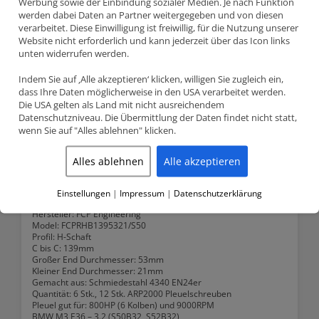
Werbung sowie der Einbindung sozialer Medien. Je nach Funktion
S52B32 139mm
werden dabei Daten an Partner weitergegeben und von diesen
verarbeitet. Diese Einwilligung ist freiwillig, für die Nutzung unserer
Available on backorder
Website nicht erforderlich und kann jederzeit über das Icon links
unten widerrufen werden.
BMW
Anfragen
M3
3.2
Indem Sie auf ‚Alle akzeptieren‘ klicken, willigen Sie zugleich ein,
E36
dass Ihre Daten möglicherweise in den USA verarbeitet werden.
SKU:
FCPRH1395321/S50
S50B32
Die USA gelten als Land mit nicht ausreichendem
Categories:
BMW
,
FCP H Schaft Pleuel
,
S50B32
,
Stahlpleuel
S52B32
Datenschutzniveau. Die Übermittlung der Daten findet nicht statt,
139mm
wenn Sie auf "Alles ablehnen" klicken.
quantity
Description
Alles ablehnen
Alle akzeptieren
Description
Einstellungen
|
Impressum
|
Datenschutzerklärung
Hersteller
: FCP Engineering
Model: FCPRHB1395321/S50
Profil: H-Schaft
C bis C
: 139mm
Großer End Durchmesser
: 53mm
Kleiner End Durchmesser
: 21mm
Gemacht aus:
Schmiedestahl 4340 EN24er
Quantität: 6 Stk., 12 Stk. ARP2000 Pleuelschreuben
Pleuel gut für: 800HP (6 Kolben) und 9000RPM
BMW M3 E36 – 3.2 (S50B32, S52B32)