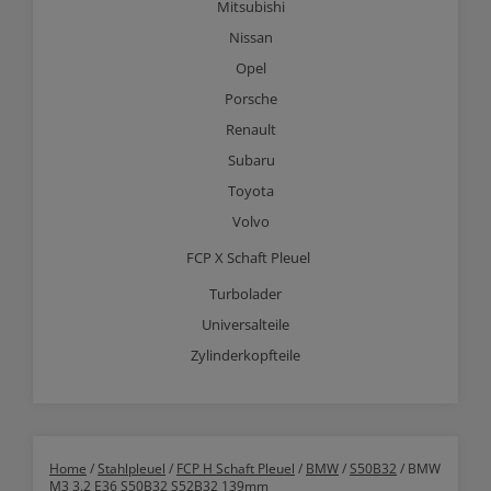
Mitsubishi
Nissan
Opel
Porsche
Renault
Subaru
Toyota
Volvo
FCP X Schaft Pleuel
Turbolader
Universalteile
Zylinderkopfteile
Home
/
Stahlpleuel
/
FCP H Schaft Pleuel
/
BMW
/
S50B32
/ BMW
M3 3.2 E36 S50B32 S52B32 139mm