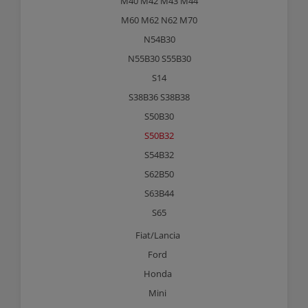
M40 M42 M43 M44
M60 M62 N62 M70
N54B30
N55B30 S55B30
S14
S38B36 S38B38
S50B30
S50B32
S54B32
S62B50
S63B44
S65
Fiat/Lancia
Ford
Honda
Mini