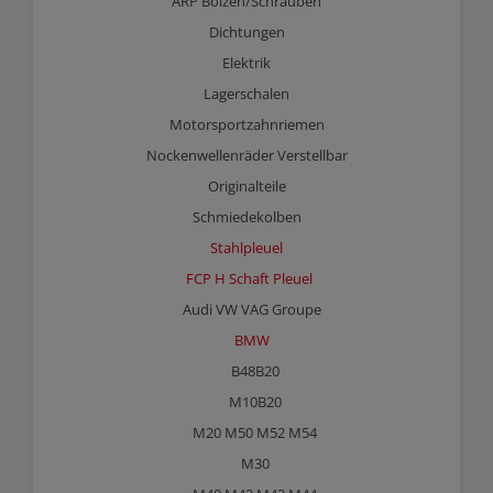
ARP Bolzen/Schrauben
Dichtungen
Elektrik
Lagerschalen
Motorsportzahnriemen
Nockenwellenräder Verstellbar
Originalteile
Schmiedekolben
Stahlpleuel
FCP H Schaft Pleuel
Audi VW VAG Groupe
BMW
B48B20
M10B20
M20 M50 M52 M54
M30