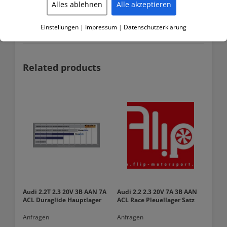
Alles ablehnen
Alle akzeptieren
ACL Race Series Pleuellager Satz
BMW M3 E36 – 3.0 (S50B30)
Einstellungen
|
Impressum
|
Datenschutzerklärung
Related products
Audi 2.2T 2.3 20V 3B AAN 7A
Audi 2.2 2.3 20V 7A 3B AAN
ACL Duraglide Hauptlager
ACL Race Pleuellager Satz
Anfragen
Anfragen