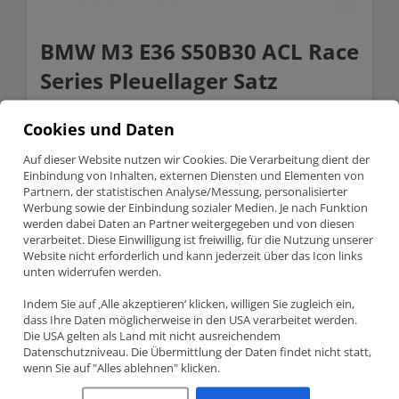
BMW M3 E36 S50B30 ACL Race
Series Pleuellager Satz
Available on backorder
Cookies und Daten
BMW
Anfragen
M3
Auf dieser Website nutzen wir Cookies. Die Verarbeitung dient der
E36
Einbindung von Inhalten, externen Diensten und Elementen von
S50B30
SKU:
6B1515HX-STD
Partnern, der statistischen Analyse/Messung, personalisierter
ACL
Werbung sowie der Einbindung sozialer Medien. Je nach Funktion
Categories:
ACL Lager
,
BMW
,
Lagerschalen
Race
werden dabei Daten an Partner weitergegeben und von diesen
Series
verarbeitet. Diese Einwilligung ist freiwillig, für die Nutzung unserer
Pleuellager
Description
Satz
Website nicht erforderlich und kann jederzeit über das Icon links
quantity
unten widerrufen werden.
Indem Sie auf ‚Alle akzeptieren‘ klicken, willigen Sie zugleich ein,
Description
dass Ihre Daten möglicherweise in den USA verarbeitet werden.
Die USA gelten als Land mit nicht ausreichendem
BMW M3 E36 S50B30 ACL RACE SERIES
Datenschutzniveau. Die Übermittlung der Daten findet nicht statt,
PLEUELLAGER SATZ
wenn Sie auf "Alles ablehnen" klicken.
Teilenummer 6B1515HX-STD (+0.001″ extra Spiel)