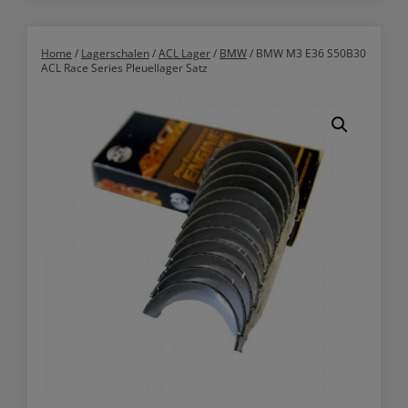
Home
/
Lagerschalen
/
ACL Lager
/
BMW
/ BMW M3 E36 S50B30
ACL Race Series Pleuellager Satz