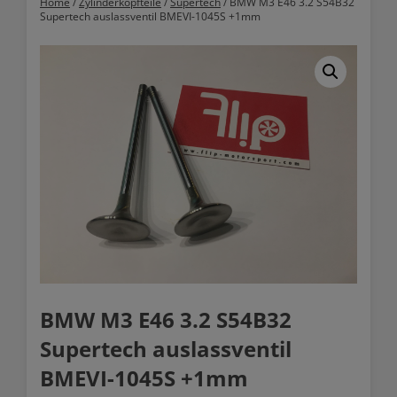
Home
/
Zylinderkopfteile
/
Supertech
/ BMW M3 E46 3.2 S54B32
Supertech auslassventil BMEVI-1045S +1mm
BMW M3 E46 3.2 S54B32
Supertech auslassventil
BMEVI-1045S +1mm