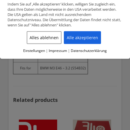
Indem Sie auf ‚Alle akzeptieren‘ klicken, willigen Sie zugleich ein,
Model number
BMEVI-1045S
dass Ihre Daten möglicherweise in den USA verarbeitet werden.
Die USA gelten als Land mit nicht ausreichendem
Datenschutzniveau. Die Übermittlung der Daten findet nicht statt,
Head diameter
31.50mm
wenn Sie auf "Alles ablehnen" klicken.
Stem diameter
5.95mm
Alles ablehnen
Alle akzeptieren
Length
119.10mm
Einstellungen
|
Impressum
|
Datenschutzerklärung
Material
Inconel
Fits for
BMW M3 E46 – 3.2 (S54B32)
Related products