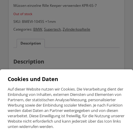
Müssen einzelne Rille Keeper verwenden
KPR-6S-7
Out of stock
SKU:
BMEVI-1045S +1mm
Categories:
BMW
,
Supertech
,
Zylinderkopfteile
Description
Description
BMW M3 E46 3.2 S54B32 Supertech auslassventil BMEVI-
1045S +1mm
Cookies und Daten
Auf dieser Website nutzen wir Cookies. Die Verarbeitung dient der
Einbindung von Inhalten, externen Diensten und Elementen von
Teilenummer BMEVI-1045S +1mm
Partnern, der statistischen Analyse/Messung, personalisierter
Supertech Inconel Auslassventil
BMW M3 E36 – 3.2 (S54B32)
Werbung sowie der Einbindung sozialer Medien. Je nach Funktion
Müssen einzelne Rille Keeper verwenden
KPR-6S-7
werden dabei Daten an Partner weitergegeben und von diesen
verarbeitet. Diese Einwilligung ist freiwillig, für die Nutzung unserer
Website nicht erforderlich und kann jederzeit über das Icon links
unten widerrufen werden.
Product detailed specification