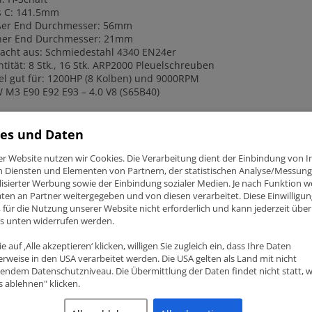
s C
: 141.5mm
ßer End Durchmesser
: 56mm
ner End Durchmesser
: 21mm
acht aus:
Schmiedestahl 4340 EN24er
tität: 8 Stk., 16 Stk. ARP2000 Pleuelschreuben
el gut für: 1200HP (8 Kolben) und 9000RPM
M3 E90 E92 E93 – 4.0 V8 (S65B40)
es und Daten
er Website nutzen wir Cookies. Die Verarbeitung dient der Einbindung von I
lated products
n Diensten und Elementen von Partnern, der statistischen Analyse/Messung
isierter Werbung sowie der Einbindung sozialer Medien. Je nach Funktion 
ten an Partner weitergegeben und von diesen verarbeitet. Diese Einwilligung
ig, für die Nutzung unserer Website nicht erforderlich und kann jederzeit über
ks unten widerrufen werden.
e auf ‚Alle akzeptieren‘ klicken, willigen Sie zugleich ein, dass Ihre Daten
rweise in den USA verarbeitet werden. Die USA gelten als Land mit nicht
endem Datenschutzniveau. Die Übermittlung der Daten findet nicht statt, 
es ablehnen" klicken.