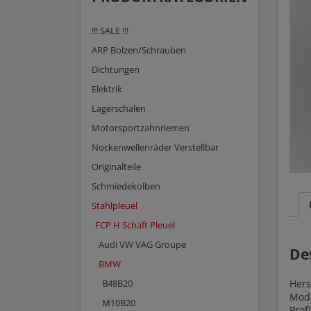
!!! SALE !!!
ARP Bolzen/Schrauben
Dichtungen
Elektrik
Lagerschalen
Motorsportzahnriemen
Nockenwellenräder Verstellbar
Originalteile
Schmiedekolben
Stahlpleuel
FCP H Schaft Pleuel
Audi VW VAG Groupe
De
BMW
Hers
B48B20
Mod
M10B20
Profi