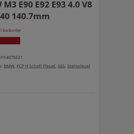
M3 E90 E92 E93 4.0 V8
B40 140.7mm
on backorder
Anfragen
RH14075621
s:
BMW
,
FCP H Schaft Pleuel
,
S65
,
Stahlpleuel