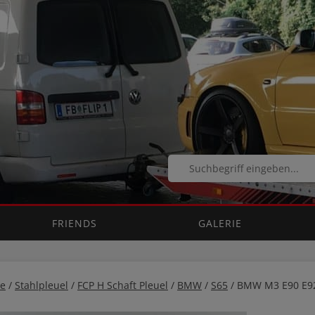
FRIENDS
GALERIE
e
/
Stahlpleuel
/
FCP H Schaft Pleuel
/
BMW
/
S65
/ BMW M3 E90 E92