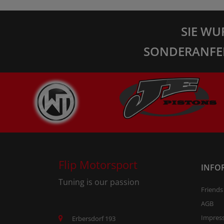
SIE WU
SONDERANFE
Flip Motorsport
INFO
Tuning is our passion
Friends
AGB
Impres
Erbersdorf 193