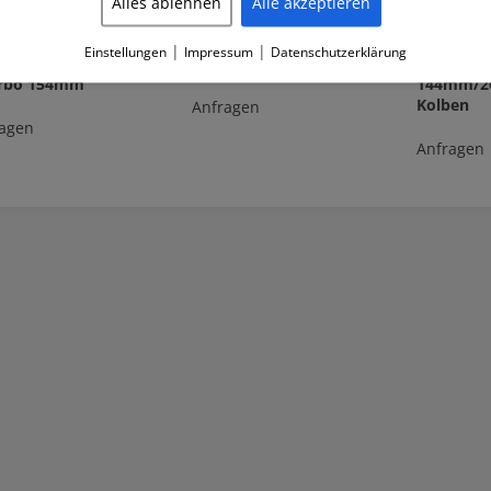
Alles ablehnen
Alle akzeptieren
|
|
Einstellungen
Impressum
Datenschutzerklärung
 RS6 C5 4.2 V8
AUDI VW 1.9 TDi VP
2.0 TFSI 
urbo 154mm
144mm/2
Kolben
Anfragen
agen
Anfragen