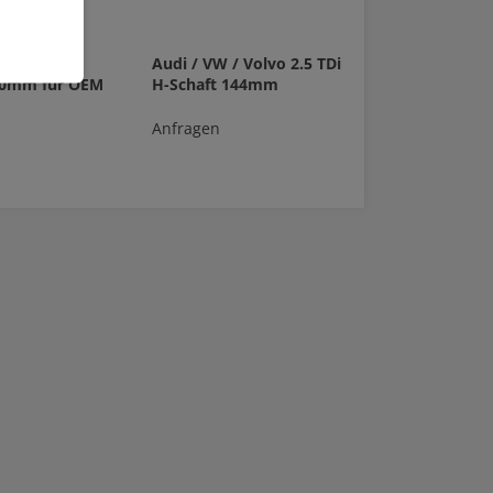
EA113
Audi / VW / Volvo 2.5 TDi
0mm für OEM
H-Schaft 144mm
Anfragen