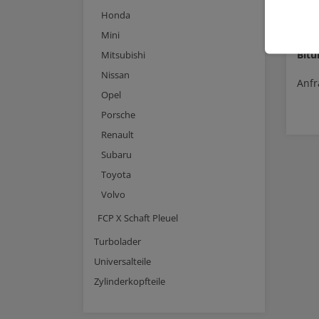
Honda
Mini
Audi
Bit
Mitsubishi
Nissan
Anfr
Opel
Porsche
Renault
Subaru
Toyota
Volvo
FCP X Schaft Pleuel
Turbolader
Universalteile
Zylinderkopfteile