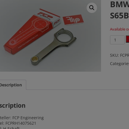
BMW 
S65
Available 
BMW
M3
E90
E92
SKU:
FCP
E93
Categorie
4.0
V8
S65B40
140.7mm
Description
quantity
scription
teller
: FCP Engineering
el: FCPRH14075621
l: H-Schaft