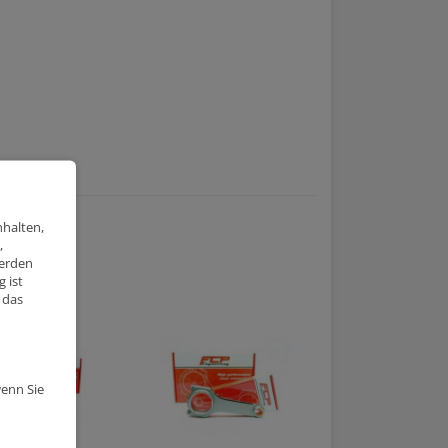
nhalten,
,
werden
 ist
 das
wenn Sie