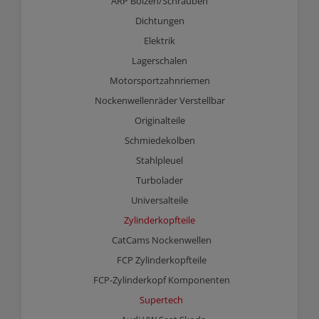
ARP Bolzen/Schrauben
Dichtungen
Elektrik
Lagerschalen
Motorsportzahnriemen
Nockenwellenräder Verstellbar
Originalteile
Schmiedekolben
Stahlpleuel
Turbolader
Universalteile
Zylinderkopfteile
CatCams Nockenwellen
FCP Zylinderkopfteile
FCP-Zylinderkopf Komponenten
Supertech