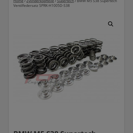
Home
/
Zylinderkopfteile
/
Supertech
/ BMW M5 S38 Supertech
Ventilfedersatz SPRK-H1005D-S38