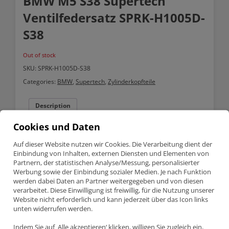
BMW M5 S38 Supertech
Ventilfedersatz SPRK-H1005D-
S38
Out of stock
SKU:
SPRK-H1005D-S38
Categories:
BMW
,
Supertech
,
Zylinderkopfteile
Description
Cookies und Daten
Description
Auf dieser Website nutzen wir Cookies. Die Verarbeitung dient der
Einbindung von Inhalten, externen Diensten und Elementen von
BMW M5 S38 Supertech Ventilfedersatz SPRK-H1005D-S38
Partnern, der statistischen Analyse/Messung, personalisierter
Werbung sowie der Einbindung sozialer Medien. Je nach Funktion
werden dabei Daten an Partner weitergegeben und von diesen
Teilenummer SPRK-H1005D-S38
verarbeitet. Diese Einwilligung ist freiwillig, für die Nutzung unserer
Supertech doppelte Ventilfedersatz
Website nicht erforderlich und kann jederzeit über das Icon links
BMW M5 – 3.6, 3.8 (S38B36, S38B38)
unten widerrufen werden.
Indem Sie auf ‚Alle akzeptieren‘ klicken, willigen Sie zugleich ein,