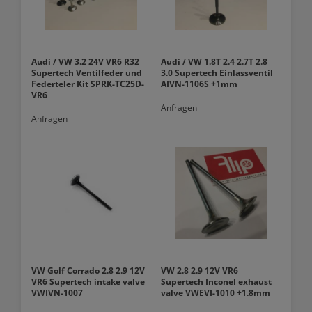
Audi / VW 3.2 24V VR6 R32
Audi / VW 1.8T 2.4 2.7T 2.8
Supertech Ventilfeder und
3.0 Supertech Einlassventil
Federteler Kit SPRK-TC25D-
AIVN-1106S +1mm
VR6
Anfragen
Anfragen
VW Golf Corrado 2.8 2.9 12V
VW 2.8 2.9 12V VR6
VR6 Supertech intake valve
Supertech Inconel exhaust
VWIVN-1007
valve VWEVI-1010 +1.8mm