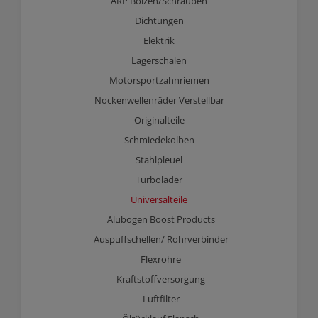
ARP Bolzen/Schrauben
Dichtungen
Elektrik
Lagerschalen
Motorsportzahnriemen
Nockenwellenräder Verstellbar
Originalteile
Schmiedekolben
Stahlpleuel
Turbolader
Universalteile
Alubogen Boost Products
Auspuffschellen/ Rohrverbinder
Flexrohre
Kraftstoffversorgung
Luftfilter