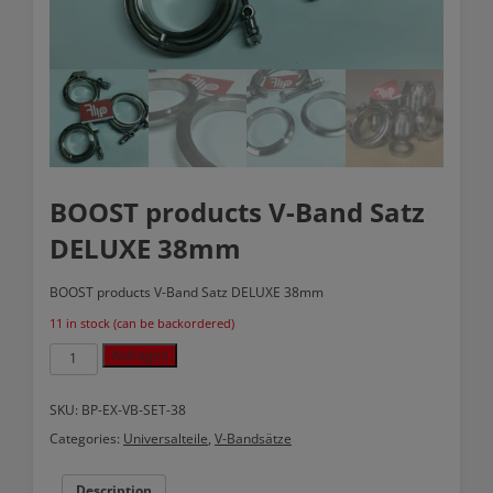
BOOST products V-Band Satz
DELUXE 38mm
BOOST products V-Band Satz DELUXE 38mm
11 in stock (can be backordered)
BOOST
Anfragen
products
V-
Band
SKU:
BP-EX-VB-SET-38
Satz
Categories:
Universalteile
,
V-Bandsätze
DELUXE
38mm
quantity
Description