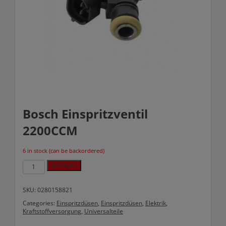
Bosch Einspritzventil
2200CCM
6 in stock (can be backordered)
Bosch
Anfragen
Einspritzventil
2200CCM
quantity
SKU:
0280158821
Categories:
Einspritzdüsen
,
Einspritzdüsen
,
Elektrik
,
Kraftstoffversorgung
,
Universalteile