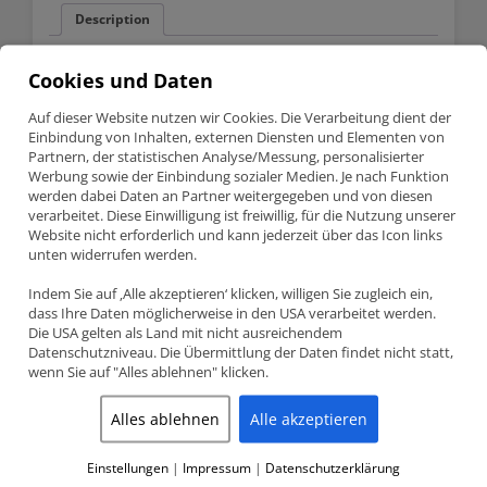
Description
Cookies und Daten
Description
Auf dieser Website nutzen wir Cookies. Die Verarbeitung dient der
Originales Bosch Motorsport Einspritzventil für hohe
Einbindung von Inhalten, externen Diensten und Elementen von
Kraftstoffmengen
Partnern, der statistischen Analyse/Messung, personalisierter
Technische Daten:
Werbung sowie der Einbindung sozialer Medien. Je nach Funktion
Widerstand: 9.1 Ohm (hochohmig)
werden dabei Daten an Partner weitergegeben und von diesen
Flow Rate @ 3,0 bar 2200 cc/min
verarbeitet. Diese Einwilligung ist freiwillig, für die Nutzung unserer
Flow Rate @ 4,0 bar 2550 cc/min
Website nicht erforderlich und kann jederzeit über das Icon links
Flow Rate @ 5,0 bar 2865 cc/min
unten widerrufen werden.
Flow Rate @ 6,0 bar 3155 cc/min
Flow Rate @ 7,0 bar 3350 cc/min
Indem Sie auf ‚Alle akzeptieren‘ klicken, willigen Sie zugleich ein,
geeignete Kraftstoffe: Benzin, Alcohol / Methanol, E85, E100,
dass Ihre Daten möglicherweise in den USA verarbeitet werden.
CNG
Stecker Denso
Die USA gelten als Land mit nicht ausreichendem
Datenschutzniveau. Die Übermittlung der Daten findet nicht statt,
wenn Sie auf "Alles ablehnen" klicken.
Alles ablehnen
Alle akzeptieren
Einstellungen
|
Impressum
|
Datenschutzerklärung
Related products