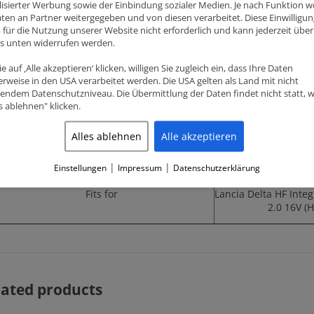
isierter Werbung sowie der Einbindung sozialer Medien. Je nach Funktion 
ten an Partner weitergegeben und von diesen verarbeitet. Diese Einwilligung
OEM compression ratio (CR)
ig, für die Nutzung unserer Website nicht erforderlich und kann jederzeit über
ks unten widerrufen werden.
Dome volume (CC)
e auf ‚Alle akzeptieren‘ klicken, willigen Sie zugleich ein, dass Ihre Daten
rweise in den USA verarbeitet werden. Die USA gelten als Land mit nicht
endem Datenschutzniveau. Die Übermittlung der Daten findet nicht statt, 
Compression height (CH)
3
es ablehnen" klicken.
Pin diameter
Alles ablehnen
Alle akzeptieren
Features
Accepts Turbo and 
|
|
Einstellungen
Impressum
Datenschutzerklärung
Fits for
Lancia Delta HF Integ
2.0 16V (H
lated products