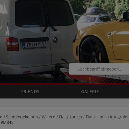
FRIENDS
GALERIE
e
/
Schmiedekolben
/
Wiseco
/
Fiat / Lancia
/ Fiat / Lancia Integra
19M845