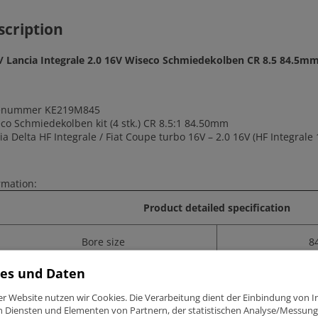
84.5mm
KE219M8
scription
quantity
 / Lancia Integrale 2.0 16V Wiseco Schmiedekolben CR 8.5 84.5
lenummer KE219M845
co Schmiedekolben kit (4 stk.) CR 8.5:1 84.50mm
ia Delta HF Integrale / Fiat Coupe turbo 16V – 2.0 16V (HF Integrale 
rmation:
Product detailed specification
Bore size
8
es und Daten
Stroke
9
er Website nutzen wir Cookies. Die Verarbeitung dient der Einbindung von I
n Diensten und Elementen von Partnern, der statistischen Analyse/Messung
Wiseco compression ratio (CR)