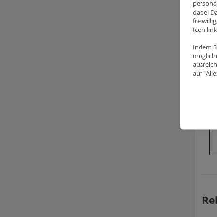
personal
dabei Da
freiwill
Icon lin
Indem Si
mögliche
ausreich
auf "All
Re