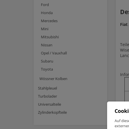
Ford
De
Honda
Mercedes
Fiat
Mini
Mitsubishi
Tei
Nissan
Wise
Opel / Vauxhall
Lanc
Subaru
Toyota
Info
Wössner Kolben
Stahlpleuel
Turbolader
Universalteile
Cooki
Zylinderkopfteile
Auf dies
externe