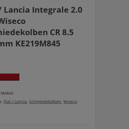
/ Lancia Integrale 2.0
Wiseco
iedekolben CR 8.5
5mm KE219M845
Anfragen
19M845
s:
Fiat / Lancia
,
Schmiedekolben
,
Wiseco
kolben