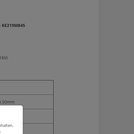
45
mm KE219M845
16V)
4.50mm
0.00mm
nhalten,
,
8.5:1