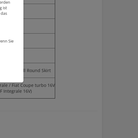
werden
 ist
8.0:1
 das
3
-10cm
wenn Sie
8.94mm
22mm
Nitrous; Full Round Skirt
rale / Fiat Coupe turbo 16V
F Integrale 16V)