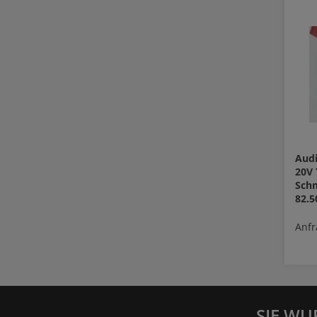
Audi
20V 
Sch
82.
Anfr
SIE WU