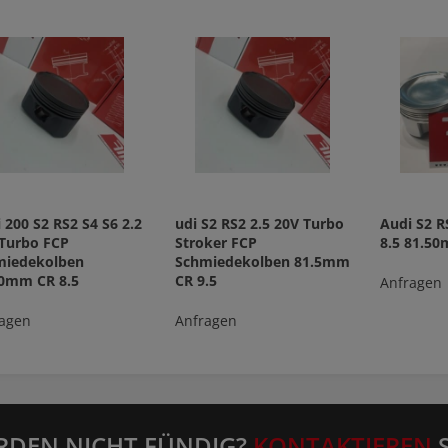
 200 S2 RS2 S4 S6 2.2
udi S2 RS2 2.5 20V Turbo
Audi S2 R
Turbo FCP
Stroker FCP
8.5 81.5
miedekolben
Schmiedekolben 81.5mm
50mm CR 8.5
CR 9.5
Anfragen
agen
Anfragen
RDEN NICHT FÜNDIG?
KONTAKTIEREN
S