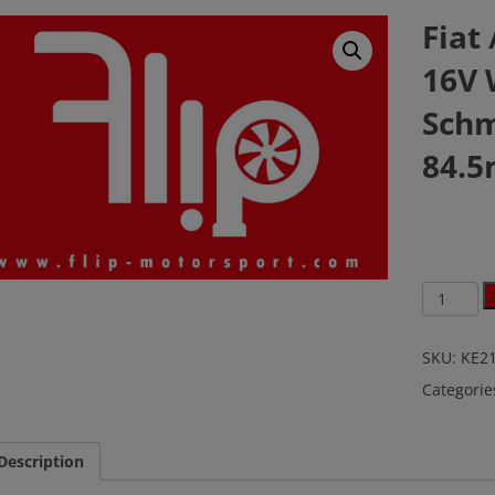
Fiat 
16V 
Schm
84.
Fiat
/
Lancia
Integrale
SKU:
KE2
2.0
Categorie
16V
Wiseco
Schmiede
CR
Description
8.5