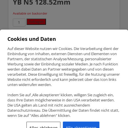
YB N5 128.52mm
Available on backorder
Ford
Anfragen
Cosworth
2.0
16V
SKU:
FCPRHFO128525524
Cookies und Daten
Turbo
Categories:
FCP H Schaft Pleuel
,
Ford
,
Stahlpleuel
YB
N5
Auf dieser Website nutzen wir Cookies. Die Verarbeitung dient der
128.52mm
Einbindung von Inhalten, externen Diensten und Elementen von
Description
quantity
Partnern, der statistischen Analyse/Messung, personalisierter
Werbung sowie der Einbindung sozialer Medien. Je nach Funktion
werden dabei Daten an Partner weitergegeben und von diesen
Description
verarbeitet. Diese Einwilligung ist freiwillig, für die Nutzung unserer
Website nicht erforderlich und kann jederzeit über das Icon links
unten widerrufen werden.
Hersteller
: FCP Engineering
Model: FCPRHFO128525524
Profil: H-Schaft
Indem Sie auf ‚Alle akzeptieren‘ klicken, willigen Sie zugleich ein,
C bis C
: 128.52mm
dass Ihre Daten möglicherweise in den USA verarbeitet werden.
Großer End Durchmesser
: 55mm
Die USA gelten als Land mit nicht ausreichendem
Kleiner End Durchmesser
: 24mm
Datenschutzniveau. Die Übermittlung der Daten findet nicht statt,
Gemacht aus:
Schmiedestahl 4340 EN24er
wenn Sie auf "Alles ablehnen" klicken.
Quantität: 4 Stk., 8 Stk. ARP2000 3/8″ Pleuelschreuben
Pleuel gut für: 600HP (4 Zylinder) und 9000RPM
Ford Cosworth – 2.0 16V Turbo (YB, N5)
Alles ablehnen
Alle akzeptieren