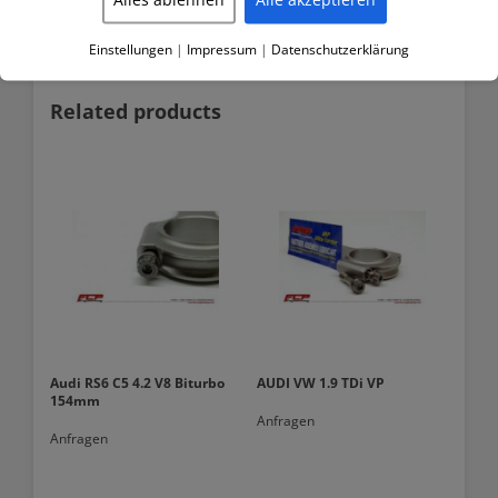
Einstellungen
|
Impressum
|
Datenschutzerklärung
Related products
Audi RS6 C5 4.2 V8 Biturbo
AUDI VW 1.9 TDi VP
154mm
Anfragen
Anfragen