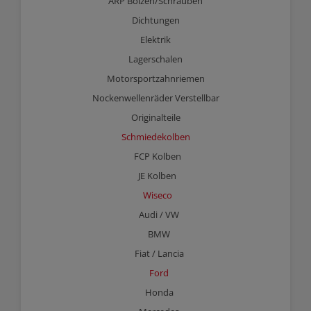
ARP Bolzen/Schrauben
Dichtungen
Elektrik
Lagerschalen
Motorsportzahnriemen
Nockenwellenräder Verstellbar
Originalteile
Schmiedekolben
FCP Kolben
JE Kolben
Wiseco
Audi / VW
BMW
Fiat / Lancia
Ford
Honda