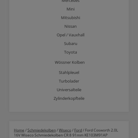
Mercedes
Mini
Mitsubishi
Nissan
Opel / Vauxhall
Subaru
Toyota
Wössner Kolben
Stahlpleuel
Turbolader
Universalteile
Zylinderkopfteile
Home
/
Schmiedekolben
/
Wiseco
/
Ford
/ Ford Cosworth 2.0L
16V Wiseco Schmiedekolben CR 8 91mm KE103M91AP