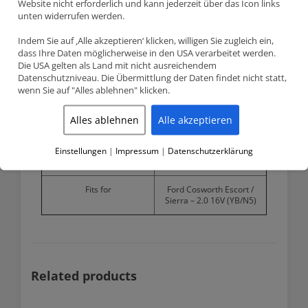
Website nicht erforderlich und kann jederzeit über das Icon links
(CR)
unten widerrufen werden.
OEM compression ratio (CR)
8.0:1
Indem Sie auf ‚Alle akzeptieren‘ klicken, willigen Sie zugleich ein,
dass Ihre Daten möglicherweise in den USA verarbeitet werden.
Die USA gelten als Land mit nicht ausreichendem
3
Dome volume (CC)
-20.2cm
Datenschutzniveau. Die Übermittlung der Daten findet nicht statt,
wenn Sie auf "Alles ablehnen" klicken.
Compression height (CH)
40.80mm
Alles ablehnen
Alle akzeptieren
Pin diameter
24mm
Features
Accepts Turbo and Nitrous;
Einstellungen
|
Impressum
|
Datenschutzerklärung
Full Round Skirt
Fits for
Ford Cosworth Escort /
Sierra – 2.0 16V (YB/N5)
Related products