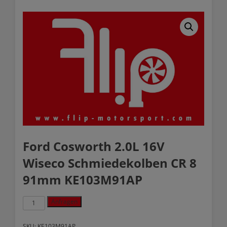
Ford Cosworth 2.0L 16V
Wiseco Schmiedekolben CR 8
91mm KE103M91AP
Ford
Anfragen
Cosworth
2.0L
16V
SKU:
KE103M91AP