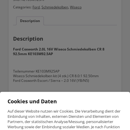
Wiseco
Categories:
Ford
,
Schmiedekolben
,
Wiseco
Schmiedekolben
CR
8
Description
92.5mm
KE103M92.5AP
quantity
Description
Ford Cosworth 2.0L 16V Wiseco Schmiedekolben CR 8
92.5mm KE103M92.5AP
Teilenummer KE103M925AP
Wiseco Schmiedekolben kit (4 stk.) CR 8.0:1 92.50mm
Ford Cosworth Escort / Sierra – 2.0 16V (YB/N5)
Cookies und Daten
Information:
Auf dieser Website nutzen wir Cookies. Die Verarbeitung dient der
Product detailed specification
Einbindung von Inhalten, externen Diensten und Elementen von
Partnern, der statistischen Analyse/Messung, personalisierter
Bore size
92.50mm
Werbung sowie der Einbindung sozialer Medien. Je nach Funktion