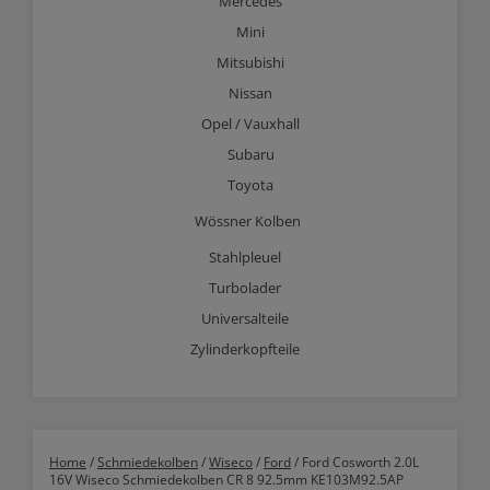
Mercedes
Mini
Mitsubishi
Nissan
Opel / Vauxhall
Subaru
Toyota
Wössner Kolben
Stahlpleuel
Turbolader
Universalteile
Zylinderkopfteile
Home
/
Schmiedekolben
/
Wiseco
/
Ford
/ Ford Cosworth 2.0L
16V Wiseco Schmiedekolben CR 8 92.5mm KE103M92.5AP