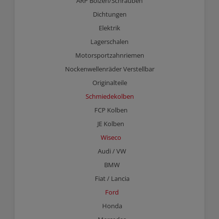
ARP Bolzen/Schrauben
Dichtungen
Elektrik
Lagerschalen
Motorsportzahnriemen
Nockenwellenräder Verstellbar
Originalteile
Schmiedekolben
FCP Kolben
JE Kolben
Wiseco
Audi / VW
BMW
Fiat / Lancia
Ford
Honda