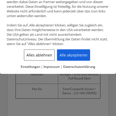
werden dabei Daten an Partner weitergegeben und von diesen
verarbeitet. Diese Einwilligung ist freiwillig, für die Nutzung unserer
Stroke
76.95mm
Website nicht erforderlich und kann jederzeit über das Icon links
unten widerrufen werden.
Wiseco compression ratio
8.0:1
(CR)
Indem Sie auf ‚Alle akzeptieren‘ klicken, willigen Sie zugleich ein,
dass Ihre Daten möglicherweise in den USA verarbeitet werden.
OEM compression ratio (CR)
8.0:1
Die USA gelten als Land mit nicht ausreichendem
Datenschutzniveau. Die Übermittlung der Daten findet nicht statt,
3
Dome volume (CC)
-20.2cm
wenn Sie auf "Alles ablehnen" klicken.
Compression height (CH)
40.80mm
Alles ablehnen
Alle akzeptieren
Pin diameter
24mm
Einstellungen
|
Impressum
|
Datenschutzerklärung
Features
Accepts Turbo and Nitrous;
Full Round Skirt
Fits for
Ford Cosworth Escort /
Sierra – 2.0 16V (YB/N5)