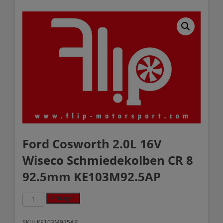
Ford Cosworth 2.0L 16V
Wiseco Schmiedekolben CR 8
92.5mm KE103M92.5AP
Ford
Anfragen
Cosworth
2.0L
16V
SKU:
KE103M925AP