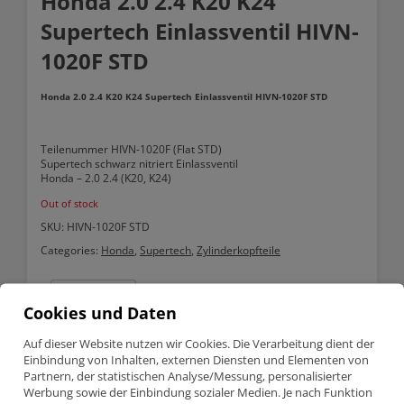
Honda 2.0 2.4 K20 K24
Supertech Einlassventil HIVN-
1020F STD
Honda 2.0 2.4 K20 K24 Supertech Einlassventil HIVN-1020F STD
Teilenummer HIVN-1020F (Flat STD)
Supertech schwarz nitriert Einlassventil
Honda – 2.0 2.4 (K20, K24)
Out of stock
SKU:
HIVN-1020F STD
Categories:
Honda
,
Supertech
,
Zylinderkopfteile
Description
Cookies und Daten
Auf dieser Website nutzen wir Cookies. Die Verarbeitung dient der
Description
Einbindung von Inhalten, externen Diensten und Elementen von
Partnern, der statistischen Analyse/Messung, personalisierter
Honda 2.0 2.4 K20 K24 Supertech Einlassventil HIVN-1020F STD
Werbung sowie der Einbindung sozialer Medien. Je nach Funktion