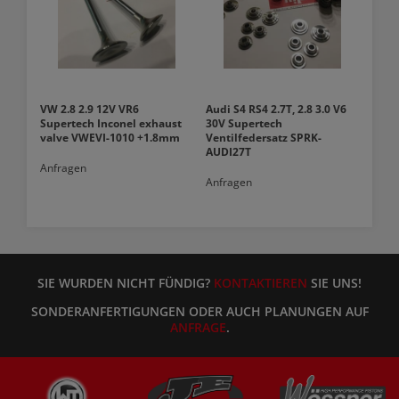
VW 2.8 2.9 12V VR6
Audi S4 RS4 2.7T, 2.8 3.0 V6
Supertech Inconel exhaust
30V Supertech
valve VWEVI-1010 +1.8mm
Ventilfedersatz SPRK-
AUDI27T
Anfragen
Anfragen
SIE WURDEN NICHT FÜNDIG?
KONTAKTIEREN
SIE UNS!
SONDERANFERTIGUNGEN ODER AUCH PLANUNGEN AUF
ANFRAGE
.