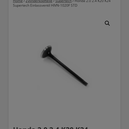
Home
/
Zylinderkopfteile
/
Supertech
/ Honda 2.0 2.4 K20 K24
Supertech Einlassventil HIVN-1020F STD