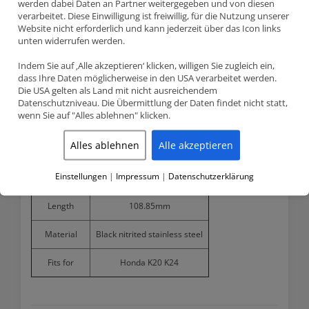
werden dabei Daten an Partner weitergegeben und von diesen
verarbeitet. Diese Einwilligung ist freiwillig, für die Nutzung unserer
Teilenummer HIVN-1020F (Flat STD)
Website nicht erforderlich und kann jederzeit über das Icon links
Supertech schwarz nitriert Einlassventil
unten widerrufen werden.
Honda – 2.0 2.4 (K20, K24)
Indem Sie auf ‚Alle akzeptieren‘ klicken, willigen Sie zugleich ein,
dass Ihre Daten möglicherweise in den USA verarbeitet werden.
Die USA gelten als Land mit nicht ausreichendem
Product detailed specification
Datenschutzniveau. Die Übermittlung der Daten findet nicht statt,
wenn Sie auf "Alles ablehnen" klicken.
Model number
HIVN-1020F
Alles ablehnen
Alle akzeptieren
Head diameter
35.00mm
Einstellungen
|
Impressum
|
Datenschutzerklärung
Stem diameter
5.48mm
Length
108.85mm
Material
Black nitrited stainless steel
Fits for
Honda K20 K24