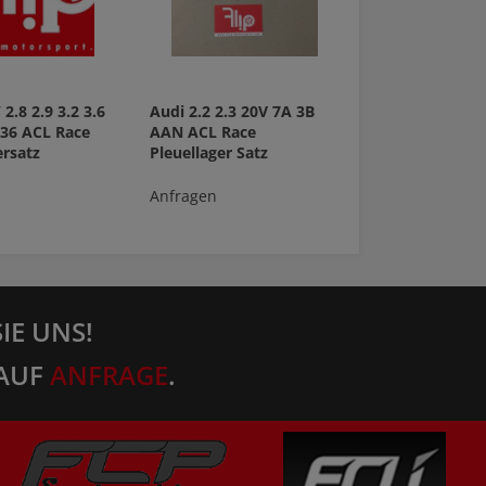
2.8 2.9 3.2 3.6
Audi 2.2 2.3 20V 7A 3B
36 ACL Race
AAN ACL Race
rsatz
Pleuellager Satz
Anfragen
IE UNS!
AUF
ANFRAGE
.