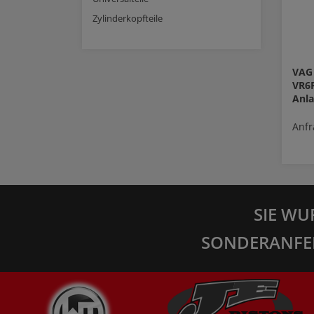
Zylinderkopfteile
VAG 
VR6
Anla
Anfr
SIE WU
SONDERANFE