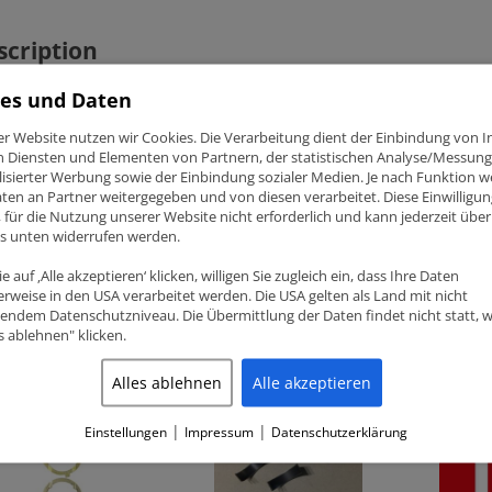
scription
es und Daten
TSUBISHI 4G63T 4G64 ACL ANLAUFSCHEIBEN
er Website nutzen wir Cookies. Die Verarbeitung dient der Einbindung von I
lenummer 1T1219-STD
n Diensten und Elementen von Partnern, der statistischen Analyse/Messung
Anlaufscheiben
isierter Werbung sowie der Einbindung sozialer Medien. Je nach Funktion 
ubishi – 2.0 16V (4G63, 4G63T, 4G64-S4)
ten an Partner weitergegeben und von diesen verarbeitet. Diese Einwilligung
ig, für die Nutzung unserer Website nicht erforderlich und kann jederzeit über
ks unten widerrufen werden.
e auf ‚Alle akzeptieren‘ klicken, willigen Sie zugleich ein, dass Ihre Daten
rweise in den USA verarbeitet werden. Die USA gelten als Land mit nicht
endem Datenschutzniveau. Die Übermittlung der Daten findet nicht statt, 
lated products
es ablehnen" klicken.
Alles ablehnen
Alle akzeptieren
|
|
Einstellungen
Impressum
Datenschutzerklärung