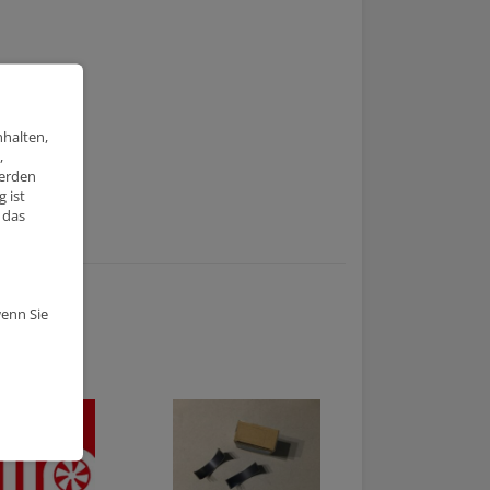
nhalten,
,
werden
 ist
 das
wenn Sie