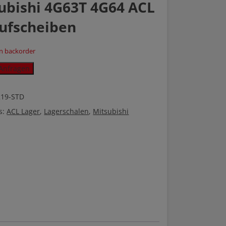
ubishi 4G63T 4G64 ACL
ufscheiben
on backorder
i
Anfragen
219-STD
heiben
s:
ACL Lager
,
Lagerschalen
,
Mitsubishi