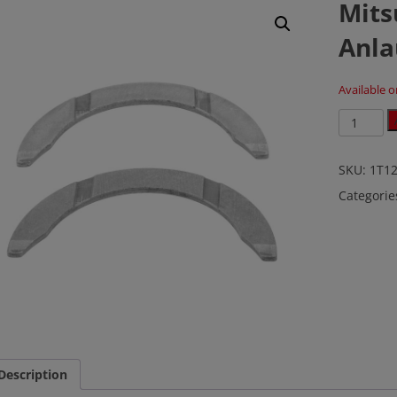
Mits
Anla
Available 
Mitsubish
4G63T
4G64
ACL
SKU:
1T1
Anlaufsc
Categorie
quantity
Description