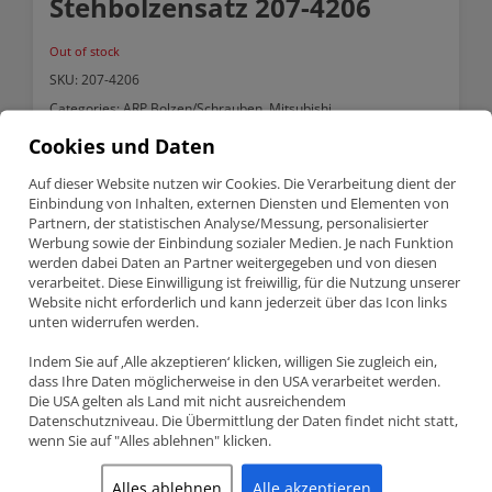
Stehbolzensatz 207-4206
Out of stock
SKU:
207-4206
Categories:
ARP Bolzen/Schrauben
,
Mitsubishi
Cookies und Daten
Description
Auf dieser Website nutzen wir Cookies. Die Verarbeitung dient der
Einbindung von Inhalten, externen Diensten und Elementen von
Partnern, der statistischen Analyse/Messung, personalisierter
Description
Werbung sowie der Einbindung sozialer Medien. Je nach Funktion
werden dabei Daten an Partner weitergegeben und von diesen
Mitsubishi EVO X 2.0 16V 4B11 ARP Zylinderkopf
verarbeitet. Diese Einwilligung ist freiwillig, für die Nutzung unserer
Stehbolzensatz 207-4206
Website nicht erforderlich und kann jederzeit über das Icon links
unten widerrufen werden.
Teilenummer 207-4206
ARP Zylinderkopf Stehbolzensatz
Mitsubishi Lancer EVO X – 2.0 16V (4B11)
Indem Sie auf ‚Alle akzeptieren‘ klicken, willigen Sie zugleich ein,
dass Ihre Daten möglicherweise in den USA verarbeitet werden.
Die USA gelten als Land mit nicht ausreichendem
Information:
Datenschutzniveau. Die Übermittlung der Daten findet nicht statt,
ARP sind ein Hersteller von Verbindungselementen (Bolzen und
wenn Sie auf "Alles ablehnen" klicken.
Stehbolzen) im Motoren und Antriebsstränge, die von OEM-
Ersatzteile zu Spezialhardware für den Rennsport gefunden.
Alles ablehnen
Alle akzeptieren
ARP ist weltweit führend in der Befestigungstechnik.