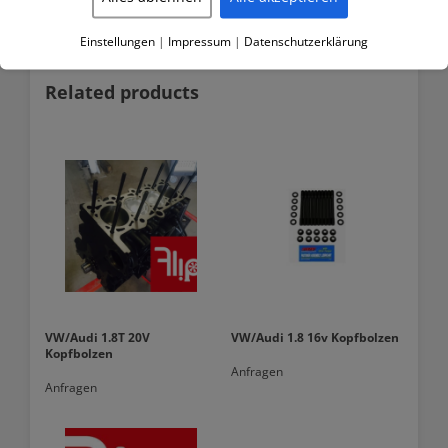
Einstellungen
|
Impressum
|
Datenschutzerklärung
Related products
VW/Audi 1.8T 20V
VW/Audi 1.8 16v Kopfbolzen
Kopfbolzen
Anfragen
Anfragen