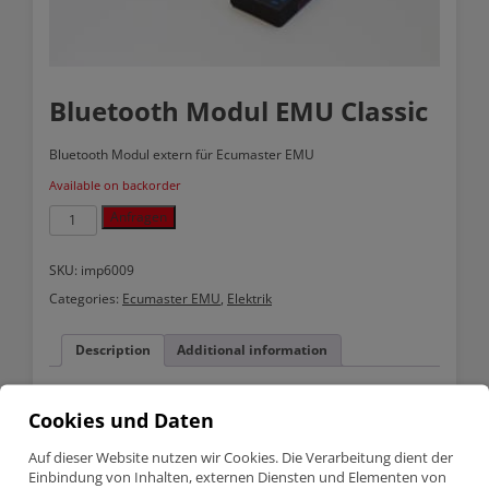
Bluetooth Modul EMU Classic
Bluetooth Modul extern für Ecumaster EMU
Available on backorder
Bluetooth
Anfragen
Modul
EMU
Classic
SKU:
imp6009
quantity
Categories:
Ecumaster EMU
,
Elektrik
Description
Additional information
Description
Cookies und Daten
Auf dieser Website nutzen wir Cookies. Die Verarbeitung dient der
Drahtlose Kommunikationsmodul passt in den
Erweiterungsanschluss ECUMASTER EMU Computer.
Einbindung von Inhalten, externen Diensten und Elementen von