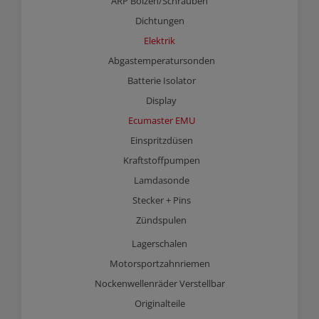
ARP Bolzen/Schrauben
Dichtungen
Elektrik
Abgastemperatursonden
Batterie Isolator
Display
Ecumaster EMU
Einspritzdüsen
Kraftstoffpumpen
Lamdasonde
Stecker + Pins
Zündspulen
Lagerschalen
Motorsportzahnriemen
Nockenwellenräder Verstellbar
Originalteile