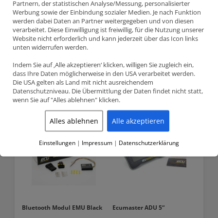
Partnern, der statistischen Analyse/Messung, personalisierter
Es ermöglicht die Kommunikation mit Mobiltelefonen und
Werbung sowie der Einbindung sozialer Medien. Je nach Funktion
Tablet-PCs mit dem Betriebssystem Android.
werden dabei Daten an Partner weitergegeben und von diesen
Als Ergebnis Kommunikationsprotokoll und die Verwendung
verarbeitet. Diese Einwilligung ist freiwillig, für die Nutzung unserer
AIM, können die Echtzeit-Grundbetriebsparameter des Motors
Website nicht erforderlich und kann jederzeit über das Icon links
anzeigen.
unten widerrufen werden.
Indem Sie auf ‚Alle akzeptieren‘ klicken, willigen Sie zugleich ein,
dass Ihre Daten möglicherweise in den USA verarbeitet werden.
Die USA gelten als Land mit nicht ausreichendem
Related products
Datenschutzniveau. Die Übermittlung der Daten findet nicht statt,
wenn Sie auf "Alles ablehnen" klicken.
Alles ablehnen
Alle akzeptieren
Einstellungen
|
Impressum
|
Datenschutzerklärung
Bluetooth Modul EMU Black
Ecumaster ADU 5“