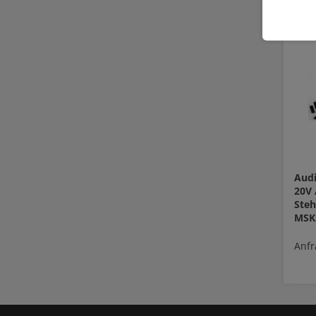
Audi
20V
Steh
MSK
Anfr