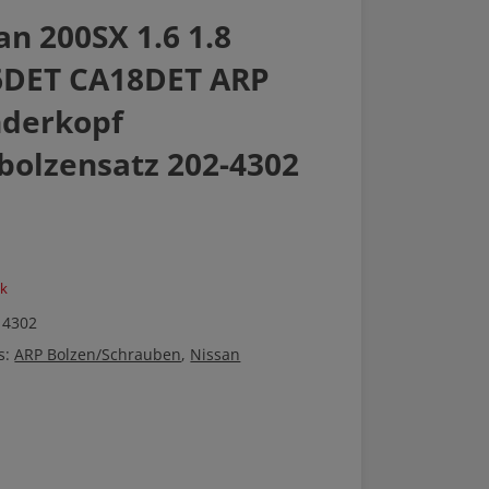
an 200SX 1.6 1.8
6DET CA18DET ARP
nderkopf
bolzensatz 202-4302
ck
 4302
s:
ARP Bolzen/Schrauben
,
Nissan