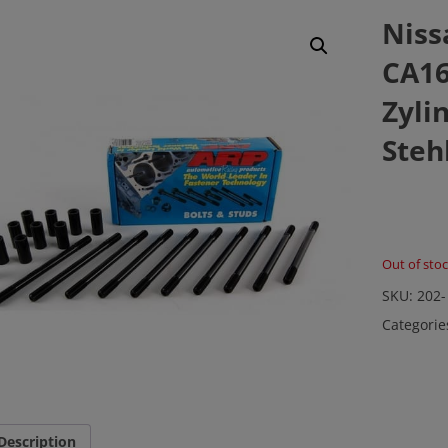
Niss
CA1
Zyli
Steh
Out of sto
SKU:
202-
Categorie
Description