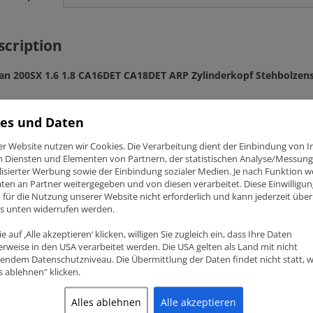
scription
an 200SX 1.6 1.8 CA16DET CA18DET ARP Zylinderkopf Stehbolzens
es und Daten
enummer 202-4302
Zylinderkopf Stehbolzensatz
er Website nutzen wir Cookies. Die Verarbeitung dient der Einbindung von I
an 200SX – 1.6 1.8 DOHC Turbo (CA16DET, CA18DET)
n Diensten und Elementen von Partnern, der statistischen Analyse/Messung
isierter Werbung sowie der Einbindung sozialer Medien. Je nach Funktion 
ten an Partner weitergegeben und von diesen verarbeitet. Diese Einwilligung
ig, für die Nutzung unserer Website nicht erforderlich und kann jederzeit über
ation:
ks unten widerrufen werden.
sind ein Hersteller von Verbindungselementen (Bolzen und Stehbo
Ersatzteile zu Spezialhardware für den Rennsport gefunden. ARP i
e auf ‚Alle akzeptieren‘ klicken, willigen Sie zugleich ein, dass Ihre Daten
stigungstechnik.
rweise in den USA verarbeitet werden. Die USA gelten als Land mit nicht
endem Datenschutzniveau. Die Übermittlung der Daten findet nicht statt, 
es ablehnen" klicken.
Alles ablehnen
Alle akzeptieren
lated products