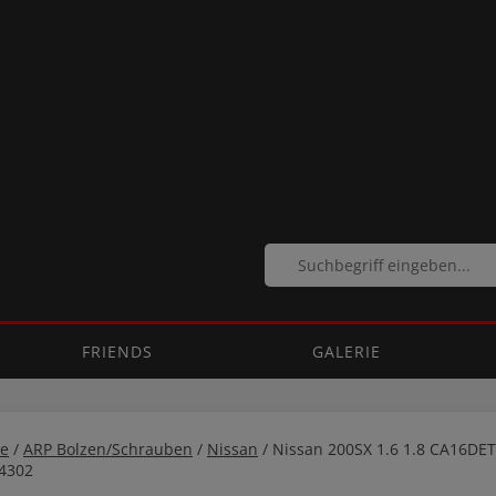
FRIENDS
GALERIE
e
/
ARP Bolzen/Schrauben
/
Nissan
/ Nissan 200SX 1.6 1.8 CA16DE
4302