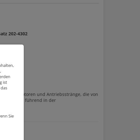
atz 202-4302
nhalten,
,
werden
 ist
 das
lzen) im Motoren und Antriebsstränge, die von
st weltweit führend in der
wenn Sie