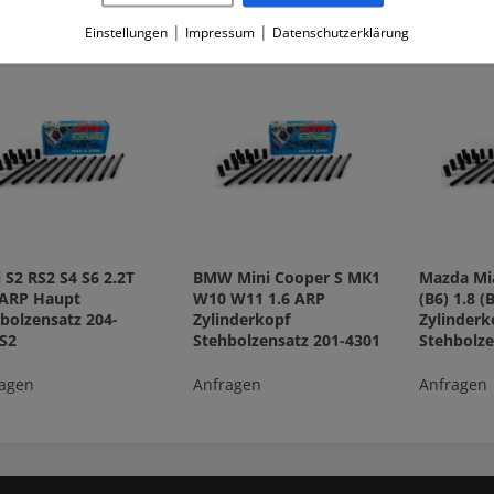
|
|
Einstellungen
Impressum
Datenschutzerklärung
 S2 RS2 S4 S6 2.2T
BMW Mini Cooper S MK1
Mazda Mia
 ARP Haupt
W10 W11 1.6 ARP
(B6) 1.8 (
bolzensatz 204-
Zylinderkopf
Zylinderk
S2
Stehbolzensatz 201-4301
Stehbolze
agen
Anfragen
Anfragen