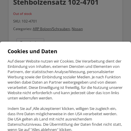
Stehbolzensatz 102-4701
Out of stock
SKU:
102-4701
Categories:
ARP Bolzen/Schrauben
,
Nissan
Description
Cookies und Daten
Description
Auf dieser Website nutzen wir Cookies. Die Verarbeitung dient der
Einbindung von Inhalten, externen Diensten und Elementen von
Partnern, der statistischen Analyse/Messung, personalisierter
Nissan 200SX 2.0 SR20DET ARP Zylinderkopf Stehbolzensatz
102-4701
Werbung sowie der Einbindung sozialer Medien. Je nach Funktion
werden dabei Daten an Partner weitergegeben und von diesen
verarbeitet. Diese Einwilligung ist freiwillig, für die Nutzung unserer
Website nicht erforderlich und kann jederzeit über das Icon links
Teilenummer 102-4701
unten widerrufen werden.
ARP Zylinderkopf Stehbolzensatz
Nissan 200SX – 2.0 DOHC Turbo (SR20DET)
Indem Sie auf ‚Alle akzeptieren‘ klicken, willigen Sie zugleich ein,
dass Ihre Daten möglicherweise in den USA verarbeitet werden.
Die USA gelten als Land mit nicht ausreichendem
Information:
Datenschutzniveau. Die Übermittlung der Daten findet nicht statt,
ARP sind ein Hersteller von Verbindungselementen (Bolzen und
Stehbolzen) im Motoren und Antriebsstränge, die von OEM-
wenn Sie auf "Alles ablehnen" klicken.