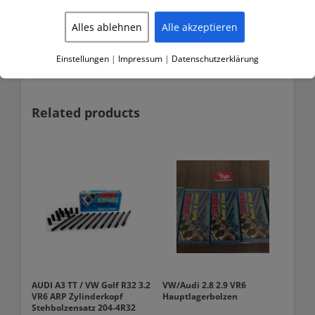
Ersatzteile zu Spezialhardware für den Rennsport gefunden.
ARP ist weltweit führend in der Befestigungstechnik.
Alles ablehnen
Alle akzeptieren
Einstellungen
|
Impressum
|
Datenschutzerklärung
Related products
AUDI A3 TT / VW Golf R32 3.2
VW/Audi 2.8 2.9 VR6
VR6 ARP Zylinderkopf
Hauptlagerbolzen
Stehbolzensatz 204-4R32