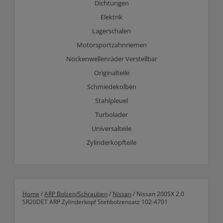
Dichtungen
Elektrik
Lagerschalen
Motorsportzahnriemen
Nockenwellenräder Verstellbar
Originalteile
Schmiedekolben
Stahlpleuel
Turbolader
Universalteile
Zylinderkopfteile
Home
/
ARP Bolzen/Schrauben
/
Nissan
/ Nissan 200SX 2.0
SR20DET ARP Zylinderkopf Stehbolzensatz 102-4701