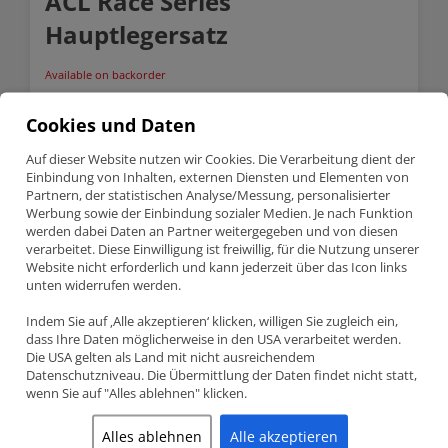
ACL Race Series
Hauptlegersatz
Available on backorder
Nissan
Anfragen
GT-
Cookies und Daten
R
3.8
SKU:
4M2505H
Auf dieser Website nutzen wir Cookies. Die Verarbeitung dient der
VR38DETT
Einbindung von Inhalten, externen Diensten und Elementen von
Categories:
ACL Lager
,
Lagerschalen
,
Nissan
ACL
Partnern, der statistischen Analyse/Messung, personalisierter
Race
Series
Werbung sowie der Einbindung sozialer Medien. Je nach Funktion
Description
Hauptlegersatz
werden dabei Daten an Partner weitergegeben und von diesen
quantity
verarbeitet. Diese Einwilligung ist freiwillig, für die Nutzung unserer
Website nicht erforderlich und kann jederzeit über das Icon links
unten widerrufen werden.
Description
Indem Sie auf ‚Alle akzeptieren‘ klicken, willigen Sie zugleich ein,
NISSAN GT-R 3.8 VR38DETT ACL RACE SERIES
dass Ihre Daten möglicherweise in den USA verarbeitet werden.
HAUPTLEGERSATZ
Die USA gelten als Land mit nicht ausreichendem
Datenschutzniveau. Die Übermittlung der Daten findet nicht statt,
Teilenummer 4M2505H-STD
wenn Sie auf "Alles ablehnen" klicken.
ACL Race Series Hauptlagersatz
Nissan GT-R – 3.8 (VR38DETT)
Alles ablehnen
Alle akzeptieren