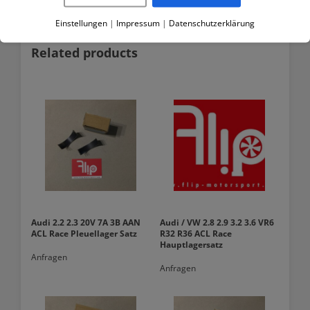
Einstellungen
|
Impressum
|
Datenschutzerklärung
Related products
Audi 2.2 2.3 20V 7A 3B AAN
Audi / VW 2.8 2.9 3.2 3.6 VR6
ACL Race Pleuellager Satz
R32 R36 ACL Race
Hauptlagersatz
Anfragen
Anfragen