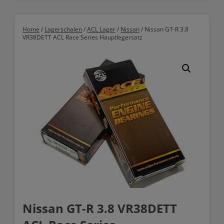
Home
/
Lagerschalen
/
ACL Lager
/
Nissan
/ Nissan GT-R 3.8
VR38DETT ACL Race Series Hauptlegersatz
Nissan GT-R 3.8 VR38DETT