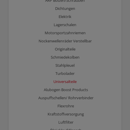
ARP Bolzen/Schrauben
Dichtungen
Elektrik
Lagerschalen
Motorsportzahnriemen
Nockenwellenräder Verstellbar
Originalteile
Schmiedekolben
Stahlpleuel
Turbolader
Universalteile
Alubogen Boost Products
Auspuffschellen/ Rohrverbinder
Flexrohre
Kraftstoffversorgung
Luftfilter