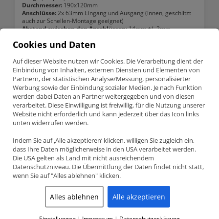
Durchmesser:
190x120mm
Anschlüsse:
2x 63mm Eingang und Ausgang (innen, geschlitzt
auch zur Schellen-Montage geeignet)
Abstand zwischen den Anschlüssen:
14mm +/- 2mm
Leistungsangabe:
bis 600PS
Cookies und Daten
SIMONS Schalldämpfer genießen den Ruf eine hohe
Geräuschdämmung zu haben. Wir haben Sie bei mehreren
Auf dieser Website nutzen wir Cookies. Die Verarbeitung dient der
Fahrzeugen mit einem überraschen angenehmen Klang im
Einbindung von Inhalten, externen Diensten und Elementen von
Einsatz gehabt.
Partnern, der statistischen Analyse/Messung, personalisierter
Werbung sowie der Einbindung sozialer Medien. Je nach Funktion
Alle Schalldämpfer sind aus Edelstahl mit Edelstahlanschlüssen.
werden dabei Daten an Partner weitergegeben und von diesen
Made in Schweden (kein China-Produkt)
verarbeitet. Diese Einwilligung ist freiwillig, für die Nutzung unserer
Website nicht erforderlich und kann jederzeit über das Icon links
Keine TÜV-Kennung oder ähnlich. Nur Rennsporteinsatz oder
unten widerrufen werden.
Sonderabnahme nach §21. Für TÜV Sondereintragungen.
Indem Sie auf ‚Alle akzeptieren‘ klicken, willigen Sie zugleich ein,
dass Ihre Daten möglicherweise in den USA verarbeitet werden.
WAS BEDEUTET LEISE ?
Die USA gelten als Land mit nicht ausreichendem
Datenschutzniveau. Die Übermittlung der Daten findet nicht statt,
Wir haben die SIMONS Schalldämpfer mit Dämpfern anderer
wenn Sie auf "Alles ablehnen" klicken.
Hersteller verglichen und die Lautstärke gemessen. In allen
Tests waren hier die SIMONS Dämpfer die mit der besten
Geräuschdämmung. Der Test vergleicht nur
Alles ablehnen
Alle akzeptieren
Absorbtionsdämpfer, also durchgehende Dämpfer ohne
Kammern. Schalldämpfer mit Kammern sind durchaus noch
leiser, nur kontraproduktiv im Bezug auf die Motorleistung.
Einstellungen
|
Impressum
|
Datenschutzerklärung