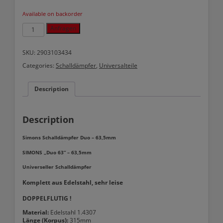
Available on backorder
Simons
Anfragen
Schalldämpfer
Duo
-
SKU:
2903103434
63,5mm
Categories:
Schalldämpfer
,
Universalteile
quantity
Description
Description
Simons Schalldämpfer Duo – 63,5mm
SIMONS „Duo 63“ – 63,5mm
Universeller Schalldämpfer
Komplett aus Edelstahl, sehr leise
DOPPELFLUTIG !
Material:
Edelstahl 1.4307
Länge (Korpus):
315mm