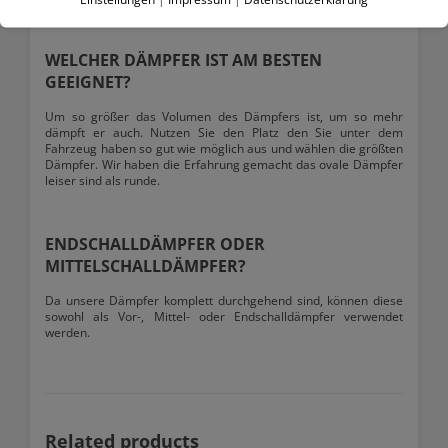
WELCHER DÄMPFER IST AM BESTEN
GEEIGNET?
Um so größer das Volumen des Dämpfers ist, um so mehr
dämpft er auch. Nutzen Sie den Platz den Sie unter dem
Fahrzeug haben so gut wie möglich aus und wählen die größten
Dämpfer. Wir haben die Erfahrung gemacht das ovale Dämpfer
leiser sind als runde.
ENDSCHALLDÄMPFER ODER
MITTELSCHALLDÄMPFER?
Da unsere Dämpfer komplett durchgehend sind, können diese
sowohl als Vor-, Mittel- oder Endschalldämpfer verwendet
werden.
Related products