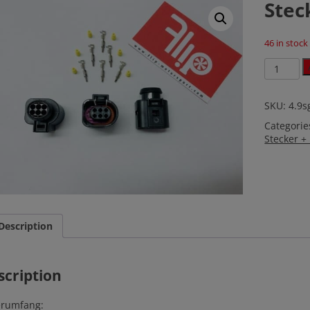
Stec
46 in stoc
Stecker
LSU
4.9
quantity
SKU:
4.9s
Categorie
Stecker +
Description
scription
erumfang: