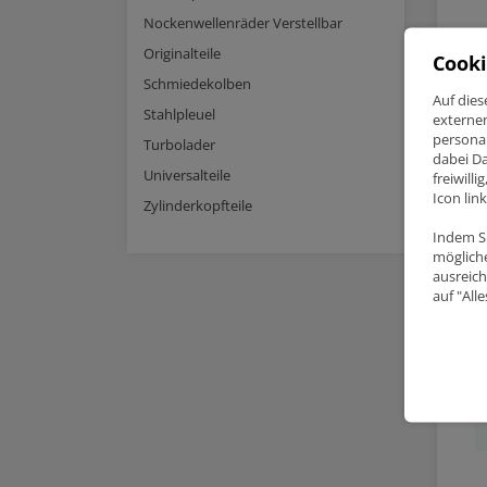
Nockenwellenräder Verstellbar
Originalteile
Cooki
1x S
Schmiedekolben
6x P
Auf dies
Stahlpleuel
externe
personal
Turbolader
dabei Da
Universalteile
freiwill
Icon lin
Zylinderkopfteile
Re
Indem Si
mögliche
ausreich
auf "All