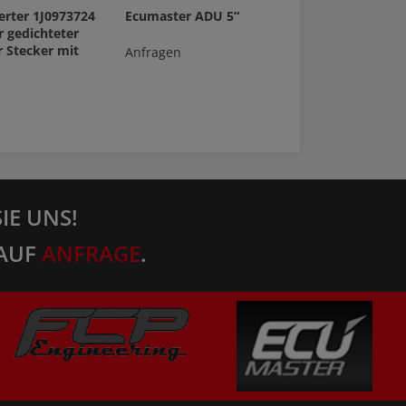
rter 1J0973724
Ecumaster ADU 5“
r gedichteter
r Stecker mit
Anfragen
IE UNS!
AUF
ANFRAGE
.