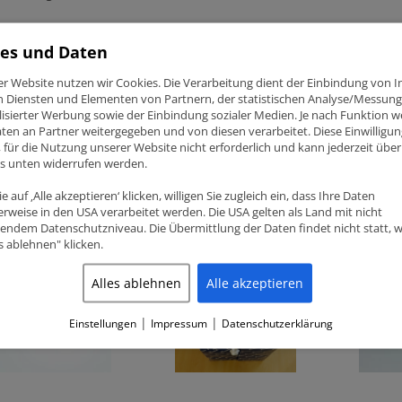
es und Daten
teckergehäuse für LSU 4.9
ins inkl Dichtungen
er Website nutzen wir Cookies. Die Verarbeitung dient der Einbindung von I
n Diensten und Elementen von Partnern, der statistischen Analyse/Messung
isierter Werbung sowie der Einbindung sozialer Medien. Je nach Funktion 
ten an Partner weitergegeben und von diesen verarbeitet. Diese Einwilligung
ig, für die Nutzung unserer Website nicht erforderlich und kann jederzeit über
ks unten widerrufen werden.
lated products
e auf ‚Alle akzeptieren‘ klicken, willigen Sie zugleich ein, dass Ihre Daten
rweise in den USA verarbeitet werden. Die USA gelten als Land mit nicht
endem Datenschutzniveau. Die Übermittlung der Daten findet nicht statt, 
es ablehnen" klicken.
Alles ablehnen
Alle akzeptieren
|
|
Einstellungen
Impressum
Datenschutzerklärung