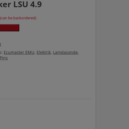
ker LSU 4.9
k (can be backordered)
Anfragen
g
s:
Ecumaster EMU
,
Elektrik
,
Lamdasonde
,
 Pins