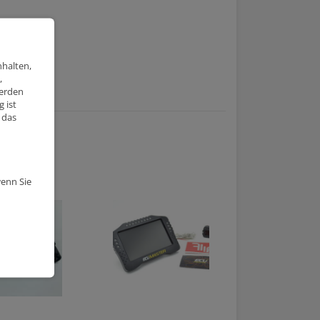
nhalten,
,
werden
 ist
 das
wenn Sie