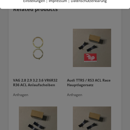
Einstellungen
|
Impressum
|
Datenschutzerklärung
Related products
VAG 2.8 2.9 3.2 3.6 VR6R32
Audi TTRS / RS3 ACL Race
R36 ACL Anlaufscheiben
Hauptlagersatz
Anfragen
Anfragen