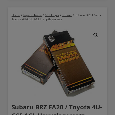
Home
/
Lagerschalen
/
ACL Lager
/
Subaru
/ Subaru BRZ FA20 /
Toyota 4U-GSE ACL Hauptlagersatz
Subaru BRZ FA20 / Toyota 4U-