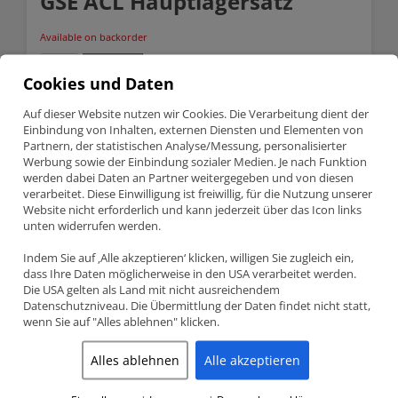
GSE ACL Hauptlagersatz
Available on backorder
Subaru
Anfragen
BRZ
Cookies und Daten
FA20
/
SKU:
5M8312H
Auf dieser Website nutzen wir Cookies. Die Verarbeitung dient der
Toyota
Einbindung von Inhalten, externen Diensten und Elementen von
Categories:
ACL Lager
,
Lagerschalen
,
Subaru
4U-
GSE
Partnern, der statistischen Analyse/Messung, personalisierter
ACL
Werbung sowie der Einbindung sozialer Medien. Je nach Funktion
Description
Hauptlagersatz
werden dabei Daten an Partner weitergegeben und von diesen
quantity
verarbeitet. Diese Einwilligung ist freiwillig, für die Nutzung unserer
Website nicht erforderlich und kann jederzeit über das Icon links
Description
unten widerrufen werden.
Indem Sie auf ‚Alle akzeptieren‘ klicken, willigen Sie zugleich ein,
SUBARU BRZ FA20 / TOYOTA 4U-GSE ACL
dass Ihre Daten möglicherweise in den USA verarbeitet werden.
HAUPTLAGERSATZ
Die USA gelten als Land mit nicht ausreichendem
Datenschutzniveau. Die Übermittlung der Daten findet nicht statt,
Teilenummer 5M8312H
wenn Sie auf "Alles ablehnen" klicken.
ACL Race Series Hauptlagersatz
Subaru BRZ / Toyota – 2.0 (FA20 / 4U-GSE)
Alles ablehnen
Alle akzeptieren