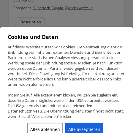
SKU:
VS-TS6I
Categories:
Supertech
,
Toyota
,
Zylinderkopfteile
Description
Cookies und Daten
Description
Auf dieser Website nutzen wir Cookies. Die Verarbeitung dient der
Toyota 2JZ / Tacoma / Mazda Supertech 6mm Einlassventil
Einbindung von Inhalten, externen Diensten und Elementen von
Dichtung VS-TS6I
Partnern, der statistischen Analyse/Messung, personalisierter
Werbung sowie der Einbindung sozialer Medien. Je nach Funktion
werden dabei Daten an Partner weitergegeben und von diesen
verarbeitet. Diese Einwilligung ist freiwillig, für die Nutzung unserer
Teilenummer VS-TS6I
Supertech Auslassventil Dichtung f
ü
r
6mm Ventilschaft
Website nicht erforderlich und kann jederzeit über das Icon links
Toyota Supra 2JZGE 2JZGTE / Tacoma / Mazda
unten widerrufen werden.
Indem Sie auf ‚Alle akzeptieren‘ klicken, willigen Sie zugleich ein,
Supertech Ventilschaftdichtungen für Auslassventile werden aus
dass Ihre Daten möglicherweise in den USA verarbeitet werden.
einer hochwertigen Polyacryl-Mischung hergestellt, während die
Die USA gelten als Land mit nicht ausreichendem
Ventilschaftdichtungen für Auslassventile aus einer speziellen
Datenschutzniveau. Die Übermittlung der Daten findet nicht statt,
Viton-Verbindung bestehen.
wenn Sie auf "Alles ablehnen" klicken.
Alles ablehnen
Alle akzeptieren