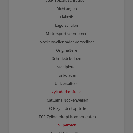
ARP Bolzen/Schrauben
Dichtungen
Elektrik
Lagerschalen
Motorsportzahnriemen
Nockenwellenräder Verstellbar
Originalteile
Schmiedekolben
Stahlpleuel
Turbolader
Universalteile
Zylinderkopfteile
CatCams Nockenwellen
FCP Zylinderkopfteile
FCP-Zylinderkopf Komponenten
Supertech