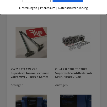
Einstellungen
|
Impressum
|
Datenschutzerklärung
Related products
VW 2.8 2.9 12V VR6
Opel 2.0 C20LET C20XE
Supertech Inconel exhaust
Supertech Ventilfedersatz
valve VWEVI-1010 +1.8mm
SPRK-H1001D-C20
Anfragen
Anfragen