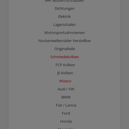
ARP Bolzen/Schrauben
Dichtungen
Elektrik
Lagerschalen
Motorsportzahnriemen
Nockenwellenräder Verstellbar
Originalteile
Schmiedekolben
FCP Kolben
JE Kolben
Wiseco
Audi / VW
BMW
Fiat / Lancia
Ford
Honda