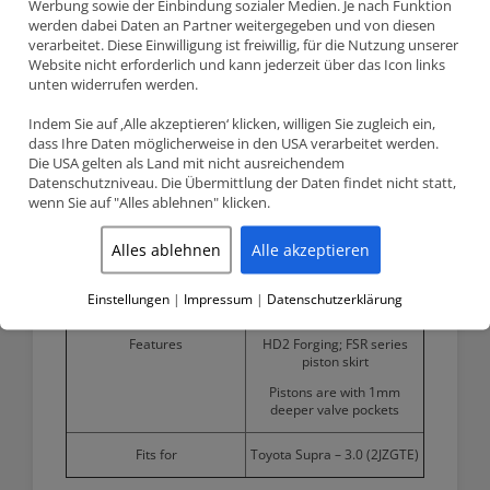
Werbung sowie der Einbindung sozialer Medien. Je nach Funktion
werden dabei Daten an Partner weitergegeben und von diesen
Stroke
86.00mm
verarbeitet. Diese Einwilligung ist freiwillig, für die Nutzung unserer
Website nicht erforderlich und kann jederzeit über das Icon links
unten widerrufen werden.
Wiseco compression ratio
9.5:1
(CR)
Indem Sie auf ‚Alle akzeptieren‘ klicken, willigen Sie zugleich ein,
dass Ihre Daten möglicherweise in den USA verarbeitet werden.
OEM compression ratio (CR)
8.5:1
Die USA gelten als Land mit nicht ausreichendem
Datenschutzniveau. Die Übermittlung der Daten findet nicht statt,
3
Dome volume (CC)
-5.3cm
wenn Sie auf "Alles ablehnen" klicken.
Compression height (CH)
34.00mm
Alles ablehnen
Alle akzeptieren
Pin diameter
5,72mm wall tool steel pins,
Einstellungen
|
Impressum
|
Datenschutzerklärung
22mm
Features
HD2 Forging; FSR series
piston skirt
Pistons are with 1mm
deeper valve pockets
Fits for
Toyota Supra – 3.0 (2JZGTE)