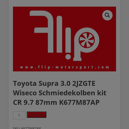
Toyota Supra 3.0 2JZGTE
Wiseco Schmiedekolben kit
CR 9.7 87mm K677M87AP
Toyota
Anfragen
Supra
3.0
2JZGTE
SKU:
K677M87AP