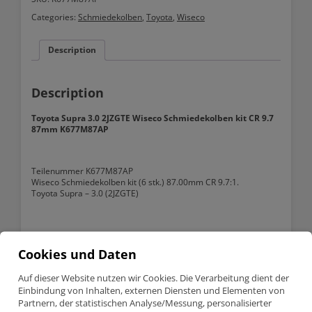
Wiseco
Categories:
Schmiedekolben
,
Toyota
,
Wiseco
Schmiedekolben
kit
CR
Description
9.7
87mm
K677M87AP
quantity
Description
Toyota Supra 3.0 2JZGTE Wiseco Schmiedekolben kit CR 9.7
87mm K677M87AP
Teilenummer K677M87AP
Wiseco Schmiedekolben kit (6 stk.) 87.00mm CR 9.7:1.
Toyota Supra – 3.0 (2JZGTE)
Cookies und Daten
Information :
Auf dieser Website nutzen wir Cookies. Die Verarbeitung dient der
Product detailed specification
Einbindung von Inhalten, externen Diensten und Elementen von
Partnern, der statistischen Analyse/Messung, personalisierter
Bore size
87.00mm