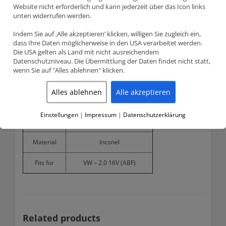
Muss mit Ventilhaltern mit einer Nut verwendet werden
Website nicht erforderlich und kann jederzeit über das Icon links
unten widerrufen werden.
Indem Sie auf ‚Alle akzeptieren‘ klicken, willigen Sie zugleich ein,
Product detailed specification
dass Ihre Daten möglicherweise in den USA verarbeitet werden.
Die USA gelten als Land mit nicht ausreichendem
Model number
VWEVI-1032F
Datenschutzniveau. Die Übermittlung der Daten findet nicht statt,
wenn Sie auf "Alles ablehnen" klicken.
Head diameter
27.00mm
Alles ablehnen
Alle akzeptieren
Stem diameter
7.00mm
Einstellungen
|
Impressum
|
Datenschutzerklärung
Length
98.20mm
Material
Inconel
Fits for
VW – 2.0 16V (ABF)
Related products