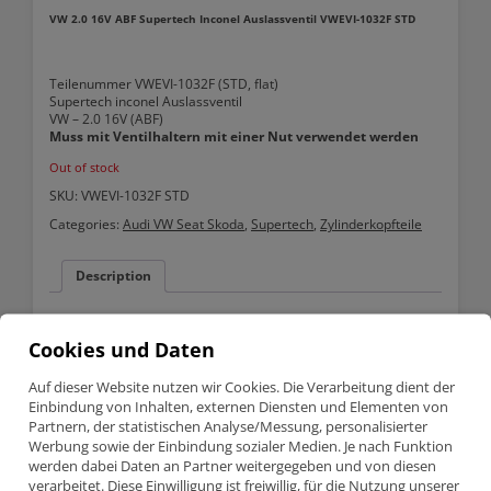
VW 2.0 16V ABF Supertech Inconel Auslassventil VWEVI-1032F STD
Teilenummer VWEVI-1032F (STD, flat)
Supertech inconel Auslassventil
VW – 2.0 16V (ABF)
Muss mit Ventilhaltern mit einer Nut verwendet werden
Out of stock
SKU:
VWEVI-1032F STD
Categories:
Audi VW Seat Skoda
,
Supertech
,
Zylinderkopfteile
Description
Description
Cookies und Daten
VW 2.0 16V ABF Supertech Inconel Auslassventil VWEVI-1032F STD
Auf dieser Website nutzen wir Cookies. Die Verarbeitung dient der
Einbindung von Inhalten, externen Diensten und Elementen von
Partnern, der statistischen Analyse/Messung, personalisierter
Werbung sowie der Einbindung sozialer Medien. Je nach Funktion
Teilenummer VWEVI-1032F (STD, flat)
werden dabei Daten an Partner weitergegeben und von diesen
Supertech inconel Auslassventil
VW – 2.0 16V (ABF)
verarbeitet. Diese Einwilligung ist freiwillig, für die Nutzung unserer