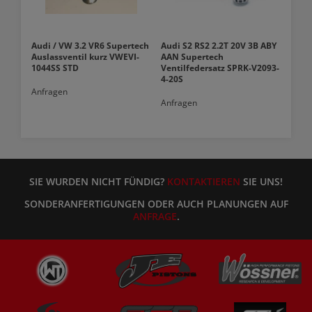
Audi / VW 3.2 VR6 Supertech
Audi S2 RS2 2.2T 20V 3B ABY
Auslassventil kurz VWEVI-
AAN Supertech
1044SS STD
Ventilfedersatz SPRK-V2093-
4-20S
Anfragen
Anfragen
SIE WURDEN NICHT FÜNDIG?
KONTAKTIEREN
SIE UNS!
SONDERANFERTIGUNGEN ODER AUCH PLANUNGEN AUF
ANFRAGE
.