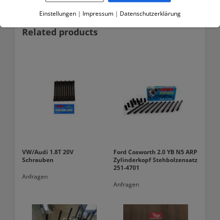
Einstellungen
|
Impressum
|
Datenschutzerklärung
Related products
VW/Audi 1.8T 20V
Ford Cosworth 2.0 YB N5 ARP
Schrauben
Zylinderkopf Stehbolzensatz
251-4701
Anfragen
Anfragen