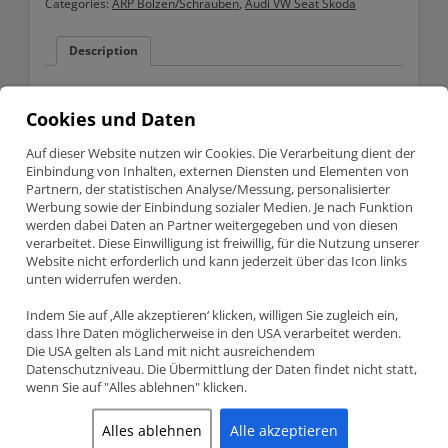
Categories:
ARP Bolzen/Schrauben
,
Audi VW Seat Skoda
Description
Description
Cookies und Daten
Passend für VW/Audi 2.0 16V TFSI
Auf dieser Website nutzen wir Cookies. Die Verarbeitung dient der
Einbindung von Inhalten, externen Diensten und Elementen von
Lieferumfang
Partnern, der statistischen Analyse/Messung, personalisierter
10 Stk Stehbolzen
Werbung sowie der Einbindung sozialer Medien. Je nach Funktion
werden dabei Daten an Partner weitergegeben und von diesen
10 Stk Unterlegscheibe
verarbeitet. Diese Einwilligung ist freiwillig, für die Nutzung unserer
Website nicht erforderlich und kann jederzeit über das Icon links
10 Stk Muttern
unten widerrufen werden.
ARP Paste
Indem Sie auf ‚Alle akzeptieren‘ klicken, willigen Sie zugleich ein,
dass Ihre Daten möglicherweise in den USA verarbeitet werden.
ARP ist ein Hersteller von Verbindungselementen/Bolzen für
Die USA gelten als Land mit nicht ausreichendem
Motoren und Antriebsstränge, OEM Ersatzeile werden zu
Datenschutzniveau. Die Übermittlung der Daten findet nicht statt,
spezial Hardware für den Rennsport
wenn Sie auf "Alles ablehnen" klicken.
ARP ist weltweit führend in der Befestigungstechnik
Alles ablehnen
Alle akzeptieren