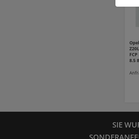
Opel
Z20
FCP
8.5
Anfr
SIE WU
SONDERANFE