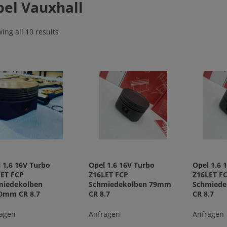
el Vauxhall
ing all 10 results
 1.6 16V Turbo
Opel 1.6 16V Turbo
Opel 1.6 
LET FCP
Z16LET FCP
Z16LET F
miedekolben
Schmiedekolben 79mm
Schmied
50mm CR 8.7
CR 8.7
CR 8.7
agen
Anfragen
Anfragen