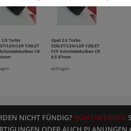
 2.0 Turbo
Opel 2.0 Turbo
LET/LEH/LER Y20LET
Z20LET/LEH/LER Y20LET
 Schmiedekolben CR
FCP Schmiedekolben CR
 86mm
8.5 87mm
agen
Anfragen
RDEN NICHT FÜNDIG?
KONTAKTIEREN
S
RTIGUNGEN ODER AUCH PLANUNGEN 