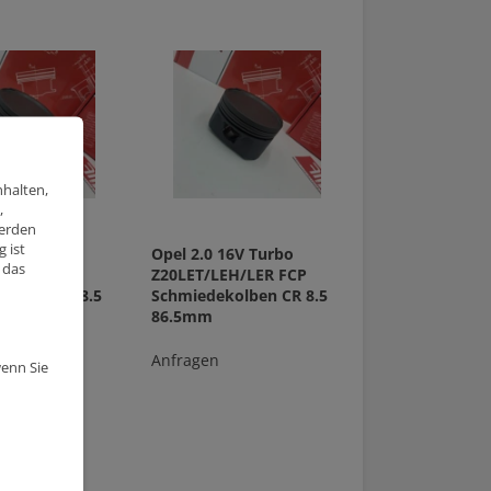
nhalten,
,
werden
 ist
16V Turbo
Opel 2.0 16V Turbo
 das
EH/LER FCP
Z20LET/LEH/LER FCP
kolben CR 8.5
Schmiedekolben CR 8.5
86.5mm
Anfragen
wenn Sie