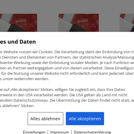
es und Daten
er Website nutzen wir Cookies. Die Verarbeitung dient der Einbindung von I
n Diensten und Elementen von Partnern, der statistischen Analyse/Messung
isierter Werbung sowie der Einbindung sozialer Medien. Je nach Funktion 
ten an Partner weitergegeben und von diesen verarbeitet. Diese Einwilligung
 2.0 16V Turbo
Opel 2.0 16V Turbo
Opel 2.0 
ig, für die Nutzung unserer Website nicht erforderlich und kann jederzeit über
LET C20XE FCP
C20LET C20XE FCP
Z20LET/L
ks unten widerrufen werden.
iedekolben CR 8.5
Schmiedekolben CR 8.5
Schmiede
mm
87mm
86.25mm
e auf ‚Alle akzeptieren‘ klicken, willigen Sie zugleich ein, dass Ihre Daten
rweise in den USA verarbeitet werden. Die USA gelten als Land mit nicht
agen
Anfragen
Anfragen
endem Datenschutzniveau. Die Übermittlung der Daten findet nicht statt, 
es ablehnen" klicken.
Alles ablehnen
Alle akzeptieren
|
|
Einstellungen
Impressum
Datenschutzerklärung