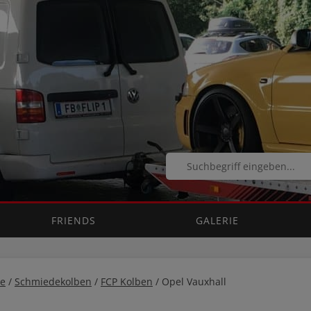
FRIENDS
GALERIE
e
/
Schmiedekolben
/
FCP Kolben
/ Opel Vauxhall