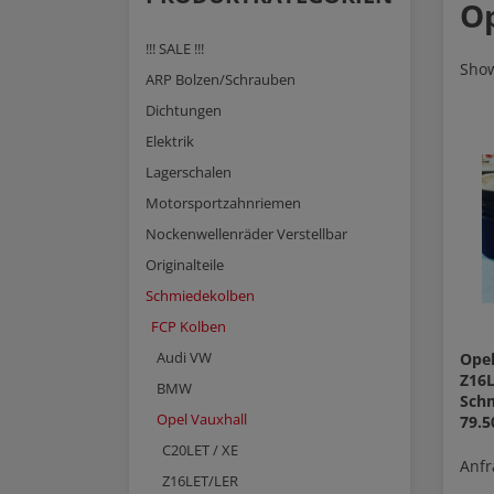
Op
!!! SALE !!!
Show
ARP Bolzen/Schrauben
Dichtungen
Elektrik
Lagerschalen
Motorsportzahnriemen
Nockenwellenräder Verstellbar
Originalteile
Schmiedekolben
FCP Kolben
Audi VW
Opel
Z16
BMW
Sch
Opel Vauxhall
79.
C20LET / XE
Anfr
Z16LET/LER