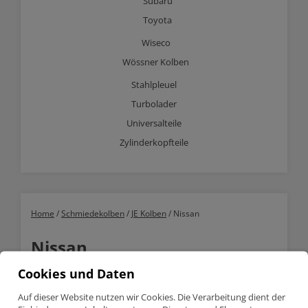
Subaru
Toyota
Wiseco
Wössner Kolben
Stahlpleuel
Turbolader
Universalteile
Zylinderkopfteile
Home
/
Schmiedekolben
/
JE Kolben
/ Nissan
Nissan
Cookies und Daten
Showing the single result
Auf dieser Website nutzen wir Cookies. Die Verarbeitung dient der