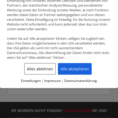
Einbindung von Inhalten, externen Diensten und Elementen von
Partnern, der statistischen Analyse/Messung, personalisierter
Werbung sowie der Einbindung sozialer Medien. Je nach Funktion
werden dabei Daten an Partner weitergegeben und von diesen
verarbeitet. Diese Einwilligung ist freiwillig, für die Nutzung unserer
Website nicht erforderlich und kann jederzeit über das Icon links
unten widerrufen werden.
Indem Sie auf ‚Alle akzeptieren‘ klicken, willigen Sie zugleich ein,
dass Ihre Daten möglicherweise in den USA verarbeitet werden.
Die USA gelten als Land mit nicht ausreichendem
Datenschutzniveau. Die Übermittlung der Daten findet nicht statt,
Nissan GT-R 3.8 VR38DETT JE
wenn Sie auf "Alles ablehnen" klicken.
Pistons Schmiedekolben CR
9.1 95.50mm 321269
Alles ablehnen
Alle akzeptieren
Anfragen
Einstellungen
|
Impressum
|
Datenschutzerklärung
SIE WURDEN NICHT FÜNDIG?
KONTAKTIEREN
SIE UNS!