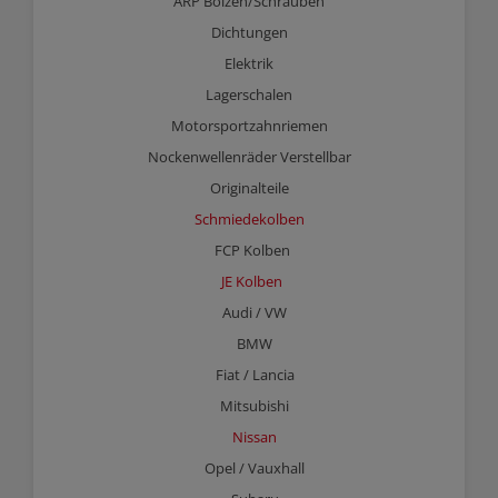
ARP Bolzen/Schrauben
Dichtungen
Elektrik
Lagerschalen
Motorsportzahnriemen
Nockenwellenräder Verstellbar
Originalteile
Schmiedekolben
FCP Kolben
JE Kolben
Audi / VW
BMW
Fiat / Lancia
Mitsubishi
Nissan
Opel / Vauxhall