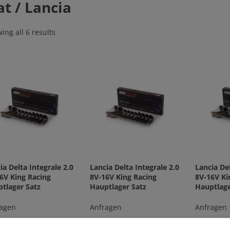
at / Lancia
ing all 6 results
ia Delta Integrale 2.0
Lancia Delta Integrale 2.0
Lancia Del
6V King Racing
8V-16V King Racing
8V-16V Ki
tlager Satz
Hauptlager Satz
Hauptlage
agen
Anfragen
Anfragen