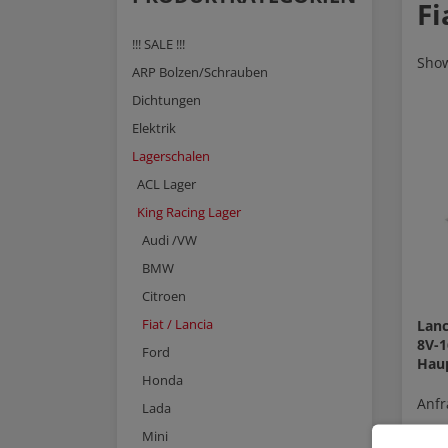
Fi
!!! SALE !!!
Show
ARP Bolzen/Schrauben
Dichtungen
Elektrik
Lagerschalen
ACL Lager
King Racing Lager
Audi /VW
BMW
Citroen
Fiat / Lancia
Lanc
8V-1
Ford
Haup
Honda
Anfr
Lada
Mini