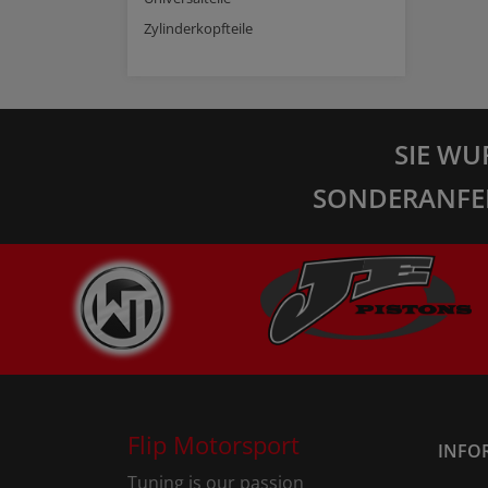
Zylinderkopfteile
SIE WU
SONDERANFE
Flip Motorsport
INFO
Tuning is our passion