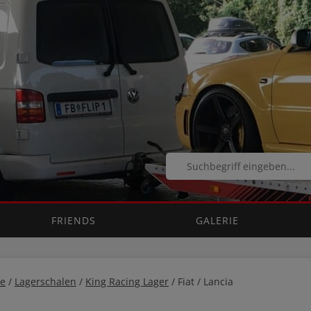
FRIENDS
GALERIE
e
/
Lagerschalen
/
King Racing Lager
/ Fiat / Lancia