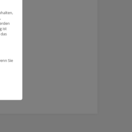
nhalten,
,
werden
 ist
 das
wenn Sie