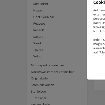
Cooki
Mitsubishi
Auf dies
Nissan
externe
Opel / Vauxhall
personal
dabei Da
Peugeot
freiwill
Renault
Icon lin
Subaru
Indem Si
Suzuki
mögliche
ausreich
Toyota
Lanc
auf "All
Coup
Volvo
Raci
Motorsportzahnriemen
Anfr
Nockenwellenräder Verstellbar
Originalteile
Schmiedekolben
Stahlpleuel
Turbolader
Universalteile