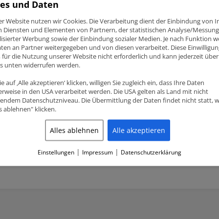
es und Daten
er Website nutzen wir Cookies. Die Verarbeitung dient der Einbindung von I
n Diensten und Elementen von Partnern, der statistischen Analyse/Messung
isierter Werbung sowie der Einbindung sozialer Medien. Je nach Funktion 
ten an Partner weitergegeben und von diesen verarbeitet. Diese Einwilligung
ig, für die Nutzung unserer Website nicht erforderlich und kann jederzeit über
ks unten widerrufen werden.
e auf ‚Alle akzeptieren‘ klicken, willigen Sie zugleich ein, dass Ihre Daten
rweise in den USA verarbeitet werden. Die USA gelten als Land mit nicht
endem Datenschutzniveau. Die Übermittlung der Daten findet nicht statt, 
ia Integrale, Fiat
Lancia Integrale, Fiat
es ablehnen" klicken.
e 2.0 8V-16V King
Coupe 2.0 8V-16V King
ng Pleuellager Satz
Racing Pleuellager Satz
Alles ablehnen
Alle akzeptieren
agen
Anfragen
|
|
Einstellungen
Impressum
Datenschutzerklärung