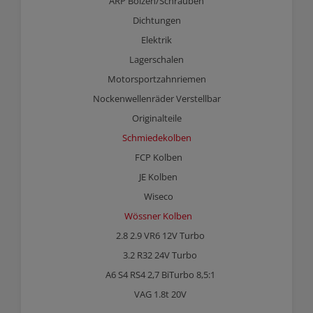
ARP Bolzen/Schrauben
Dichtungen
Elektrik
Lagerschalen
Motorsportzahnriemen
Nockenwellenräder Verstellbar
Originalteile
Schmiedekolben
FCP Kolben
JE Kolben
Wiseco
Wössner Kolben
2.8 2.9 VR6 12V Turbo
3.2 R32 24V Turbo
A6 S4 RS4 2,7 BiTurbo 8,5:1
VAG 1.8t 20V