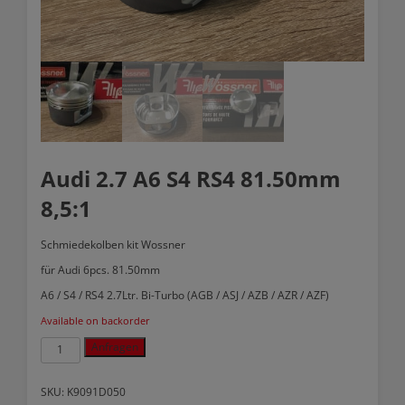
Audi 2.7 A6 S4 RS4 81.50mm
8,5:1
Schmiedekolben kit
Wossner
für
Audi 6pcs. 81.50mm
A6 / S4 / RS4 2.7Ltr. Bi-Turbo (AGB / ASJ / AZB / AZR / AZF)
Available on backorder
Audi
Anfragen
2.7
A6
S4
SKU:
K9091D050
RS4