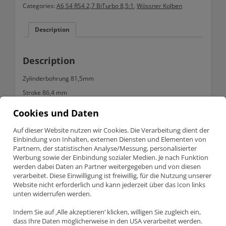
Categories:
A6 S4 RS4 2,7 BiTurbo 8,5:1
,
Wössner Kolben
81.50mm
8,5:1
quantity
Description
Description
Zylinderbohrung 81,5mm
Stroke 86,4 mm
Verdichtung 8,5:1
Cookies und Daten
Kompressionshöhe 30,7mm
Auf dieser Website nutzen wir Cookies. Die Verarbeitung dient der
Gewicht 278g
Einbindung von Inhalten, externen Diensten und Elementen von
Partnern, der statistischen Analyse/Messung, personalisierter
Kolbenbolzen 21mm
Werbung sowie der Einbindung sozialer Medien. Je nach Funktion
Passend für A6 S4 RS4 2,7 BiTurbo
werden dabei Daten an Partner weitergegeben und von diesen
verarbeitet. Diese Einwilligung ist freiwillig, für die Nutzung unserer
Motorcode AGB,ASJ,AZB,AZR,AZF,AJK,ARE,AZA,BES,….
Website nicht erforderlich und kann jederzeit über das Icon links
unten widerrufen werden.
Geschmiedete Wössner Hochleistungskolben
Indem Sie auf ‚Alle akzeptieren‘ klicken, willigen Sie zugleich ein,
Geschmiedetes 4032-T6 Material
dass Ihre Daten möglicherweise in den USA verarbeitet werden.