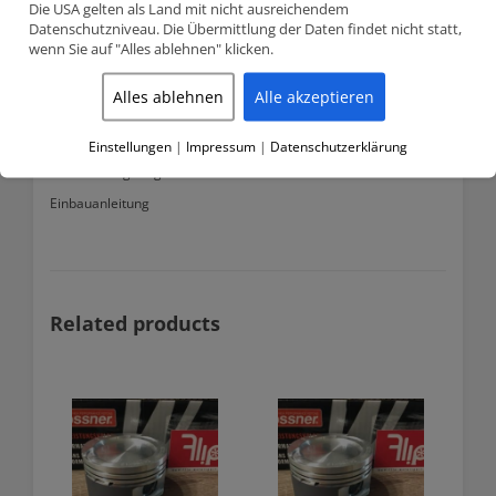
Die USA gelten als Land mit nicht ausreichendem
Datenschutzniveau. Die Übermittlung der Daten findet nicht statt,
wenn Sie auf "Alles ablehnen" klicken.
Lieferumfang
6 Kolben
Alles ablehnen
Alle akzeptieren
6 Kolbenringsatz
6 Kolbenbolzen
Einstellungen
|
Impressum
|
Datenschutzerklärung
12 Sicherungsringe für Kolbenbolzen
Einbauanleitung
Related products