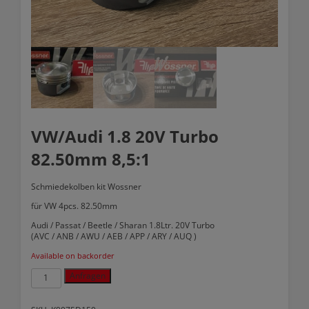
VW/Audi 1.8 20V Turbo
82.50mm 8,5:1
Schmiedekolben kit
Wossner
für VW 4pcs. 82.50mm
Audi / Passat / Beetle / Sharan 1.8Ltr. 20V Turbo
(AVC / ANB / AWU / AEB / APP / ARY / AUQ )
Available on backorder
VW/Audi
Anfragen
1.8
20V
Turbo