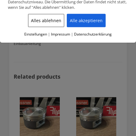
Lieferumfang
Datenschutzniveau. Die Übermittlung der Daten findet nicht statt,
wenn Sie auf "Alles ablehnen" klicken.
4 Kolben
4 Kolbenringsatz
Alles ablehnen
Alle akzeptieren
4 Kolbenbolzen
Einstellungen
|
Impressum
|
Datenschutzerklärung
8 Sicherungsringe für Kolbenbolzen
Einbauanleitung
Related products