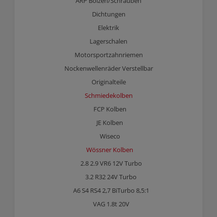
ARP Bolzen/Schrauben
Dichtungen
Elektrik
Lagerschalen
Motorsportzahnriemen
Nockenwellenräder Verstellbar
Originalteile
Schmiedekolben
FCP Kolben
JE Kolben
Wiseco
Wössner Kolben
2.8 2.9 VR6 12V Turbo
3.2 R32 24V Turbo
A6 S4 RS4 2,7 BiTurbo 8,5:1
VAG 1.8t 20V