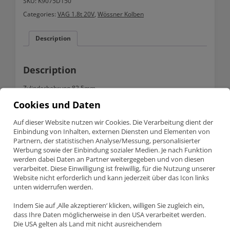
SKU:
K9075D150
82.50mm
Categories:
VAG 1.8t 20V
,
Wössner Kolben
8,5:1
quantity
Description
Description
Zylinderbohrung 82,5mm
Stroke 86,4 mm
Cookies und Daten
Verdichtung 8,5:1
Auf dieser Website nutzen wir Cookies. Die Verarbeitung dient der
Einbindung von Inhalten, externen Diensten und Elementen von
Kompressionshöhe 32,7mm
Partnern, der statistischen Analyse/Messung, personalisierter
Gewicht 282g
Werbung sowie der Einbindung sozialer Medien. Je nach Funktion
werden dabei Daten an Partner weitergegeben und von diesen
Kolbenbolzen 20mm
verarbeitet. Diese Einwilligung ist freiwillig, für die Nutzung unserer
Passend für VAG 1.8t 20v Turbo
Website nicht erforderlich und kann jederzeit über das Icon links
unten widerrufen werden.
Motorcode AVC,ANB,AWU,AEB,APP,ARY,AUQ,…….
Geschmiedete Wössner Hochleistungskolben
Indem Sie auf ‚Alle akzeptieren‘ klicken, willigen Sie zugleich ein,
dass Ihre Daten möglicherweise in den USA verarbeitet werden.
Geschmiedetes 4032-T6 Material
Die USA gelten als Land mit nicht ausreichendem