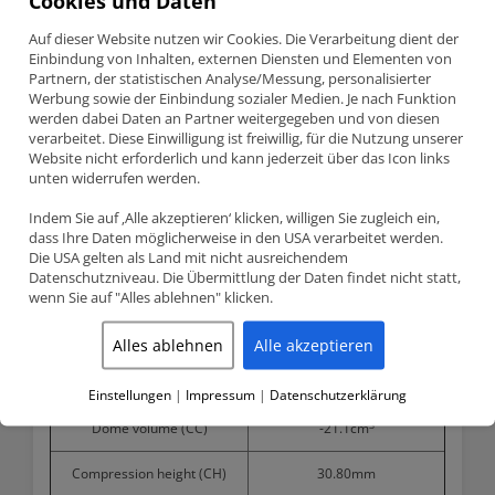
Cookies und Daten
Audi A6 S4 RS4 3.0T Stroker JE Pistons kit CR 8.5 83mm
Auf dieser Website nutzen wir Cookies. Die Verarbeitung dient der
Einbindung von Inhalten, externen Diensten und Elementen von
JE Pistons Schmiedekolben kit (6 pcs.) 83.00mm CR 8.5:1
Partnern, der statistischen Analyse/Messung, personalisierter
Audi A6 Allroad, S4, RS4 – 2.7 V6 Biturbo (AGB, ASJ, AZB, AZR,
Werbung sowie der Einbindung sozialer Medien. Je nach Funktion
AZF, AJK, ARE, AZA, BES)
werden dabei Daten an Partner weitergegeben und von diesen
verarbeitet. Diese Einwilligung ist freiwillig, für die Nutzung unserer
Website nicht erforderlich und kann jederzeit über das Icon links
unten widerrufen werden.
Product detailed specification
Indem Sie auf ‚Alle akzeptieren‘ klicken, willigen Sie zugleich ein,
Bore size
83.00mm
dass Ihre Daten möglicherweise in den USA verarbeitet werden.
Die USA gelten als Land mit nicht ausreichendem
Stroke
92.80mm
Datenschutzniveau. Die Übermittlung der Daten findet nicht statt,
wenn Sie auf "Alles ablehnen" klicken.
JE Pistons compression ratio
8.5:1
(CR)
Alles ablehnen
Alle akzeptieren
OEM compression ratio (CR)
9.3:1
Einstellungen
|
Impressum
|
Datenschutzerklärung
3
Dome volume (CC)
-21.1cm
Compression height (CH)
30.80mm