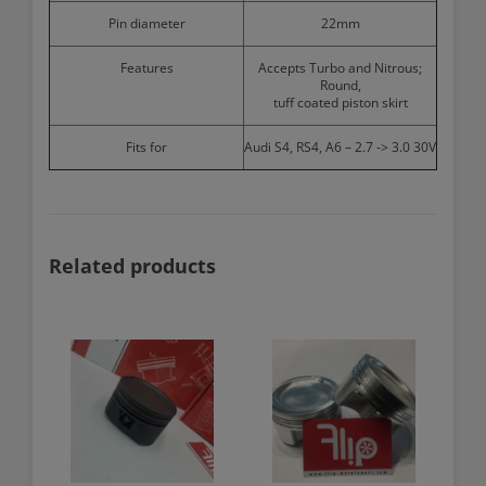
Pin diameter
22mm
Features
Accepts Turbo and Nitrous;
Round,
tuff coated piston skirt
Fits for
Audi S4, RS4, A6 – 2.7 -> 3.0 30V
Related products