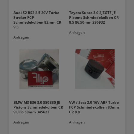
Audi S2 RS2 2.5 20V Turbo
Toyota Supra 3.0 2JZGTE JE
Stroker FCP
Pistons Schmiedekolben CR
Schmiedekolben 82mm CR
8.5 86.50mm 296932
9.5
Anfragen
Anfragen
BMW M3 E36 3.0 S50B30 JE
VW / Seat 2.0 16V ABF Turbo
Pistons Schmiedekolben CR
FCP Schmiedekolben 83mm
9.0 86.50mm 345623
CR 8.8
Anfragen
Anfragen