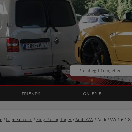
FRIENDS
GALERIE
e
/
Lagerschalen
/
King Racing Lager
/
Audi /VW
/ Audi / VW 1.6 1.8