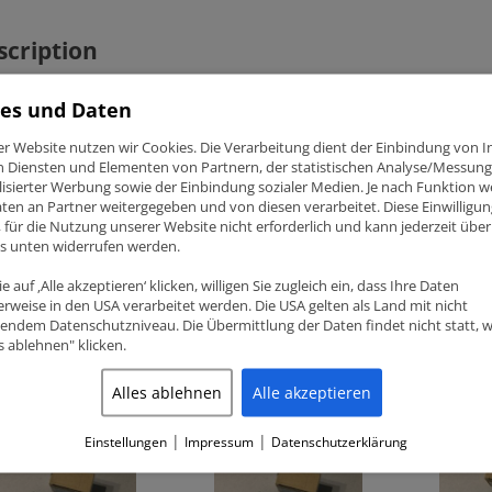
scription
DI / VW 1.6 1.8 2.0 KING RACING HAUPTLAGER
es und Daten
er Website nutzen wir Cookies. Die Verarbeitung dient der Einbindung von I
enummer MB5566XP-STDX (+0.001″ extra Spiel)
n Diensten und Elementen von Partnern, der statistischen Analyse/Messung
 Racing Hauptlager Satz
isierter Werbung sowie der Einbindung sozialer Medien. Je nach Funktion 
4 Zylinder Audi / VW A3, A4, A6, TT, 80, 90, 100 (1983-2001) Motor
ten an Partner weitergegeben und von diesen verarbeitet. Diese Einwilligung
1.8 (incl. Turbo) 2.0 (9A, KR, PL, 3A, AFB, AGU, AEB, ANB, APH, AP
ig, für die Nutzung unserer Website nicht erforderlich und kann jederzeit über
 AWU, AWV, BBU, BJX, BKF, BKV, BLZ)
ks unten widerrufen werden.
e auf ‚Alle akzeptieren‘ klicken, willigen Sie zugleich ein, dass Ihre Daten
rweise in den USA verarbeitet werden. Die USA gelten als Land mit nicht
endem Datenschutzniveau. Die Übermittlung der Daten findet nicht statt, 
es ablehnen" klicken.
lated products
Alles ablehnen
Alle akzeptieren
|
|
Einstellungen
Impressum
Datenschutzerklärung