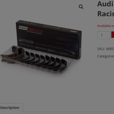
Audi
Raci
Available 
Audi
/
VW
1.6
SKU:
MB5
1.8
Categorie
2.0
King
Racing
Hauptlag
Satz
quantity
Description