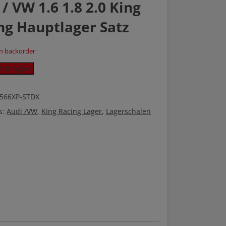
 / VW 1.6 1.8 2.0 King
ng Hauptlager Satz
on backorder
Anfragen
566XP-STDX
s:
Audi /VW
,
King Racing Lager
,
Lagerschalen
er