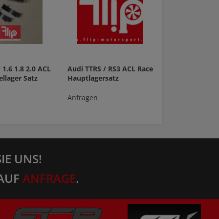
 1.6 1.8 2.0 ACL
Audi TTRS / RS3 ACL Race
ellager Satz
Hauptlagersatz
Anfragen
IE UNS!
AUF
ANFRAGE
.