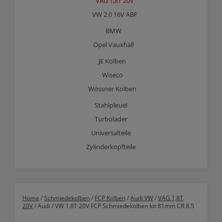
VAG 1,8T 20V
VW 2.0 16V ABF
BMW
Opel Vauxhall
JE Kolben
Wiseco
Wössner Kolben
Stahlpleuel
Turbolader
Universalteile
Zylinderkopfteile
Home
/
Schmiedekolben
/
FCP Kolben
/
Audi VW
/
VAG 1,8T
20V
/ Audi / VW 1.8T 20V FCP Schmiedekolben kit 81mm CR 8.5