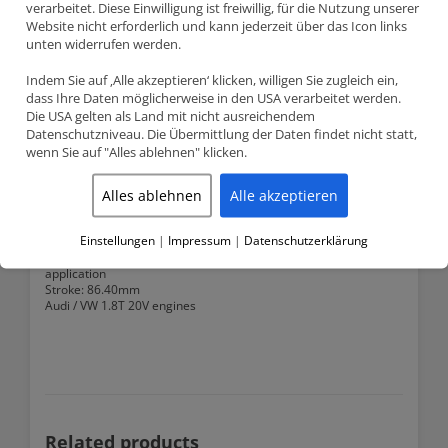
verarbeitet. Diese Einwilligung ist freiwillig, für die Nutzung unserer
Website nicht erforderlich und kann jederzeit über das Icon links
unten widerrufen werden.
Teilenummer FCPPA810085/18T
FCP Engineering Schmiedekolben kit (4 stk.) 81.00mm CR 8.5:1
Indem Sie auf ‚Alle akzeptieren‘ klicken, willigen Sie zugleich ein,
Audi / VW 1.8T 20V motoren
dass Ihre Daten möglicherweise in den USA verarbeitet werden.
Information:
Die USA gelten als Land mit nicht ausreichendem
Part number: FCPPA810085/18T
Datenschutzniveau. Die Übermittlung der Daten findet nicht statt,
Manufacturer: FCP Engineering
wenn Sie auf "Alles ablehnen" klicken.
Forged high performance pistons for various applications in
nearly all engine types for racing and street use.
Alles ablehnen
Alle akzeptieren
Made of 4032-T6, piston skirt is molibden coated.
Bore size: 81.00mm
Compression ratio (CR): 8.5:1
Einstellungen
|
Impressum
|
Datenschutzerklärung
Compression height: 32.65 mm
Piston pin: 21mm HD tool steel pin designed for high boost
application
Stroke: 86.40mm
Audi / VW 1.8T 20V engines
Related products