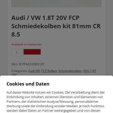
Audi / VW 1.8T 20V FCP
Schmiedekolben kit 81mm CR
8.5
Available on backorder
Audi
Anfragen
/
VW
1.8T
SKU:
FCPPA810085/18T
20V
Categories:
Audi VW
,
FCP Kolben
,
Schmiedekolben
,
VAG 1,8T
FCP
20V
Schmiedekolben
kit
Cookies und Daten
81mm
Description
CR
8.5
Auf dieser Website nutzen wir Cookies. Die Verarbeitung dient der
quantity
Einbindung von Inhalten, externen Diensten und Elementen von
Partnern, der statistischen Analyse/Messung, personalisierter
Description
Werbung sowie der Einbindung sozialer Medien. Je nach Funktion
werden dabei Daten an Partner weitergegeben und von diesen
Audi / VW 1.8T 20V FCP Schmiedekolben kit 81mm CR 8.5