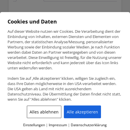
beschichteten
CR
8.5
Description
81.5mm
Cookies und Daten
353824
quantity
Audi / VW 1.8T 20V JE Pistons Schmiedekolben kit FSR
beschichteten CR 8.5 81.5mm 353824
Auf dieser Website nutzen wir Cookies. Die Verarbeitung dient der
Einbindung von Inhalten, externen Diensten und Elementen von
Partnern, der statistischen Analyse/Messung, personalisierter
Werbung sowie der Einbindung sozialer Medien. Je nach Funktion
Teilenummer 353824
werden dabei Daten an Partner weitergegeben und von diesen
JE pistons Schmiedekolben Kit (4 Stk.) 81.50mm CR 8.5:1
Perfect
Skirt Beschichtung
verarbeitet. Diese Einwilligung ist freiwillig, für die Nutzung unserer
Audi / Seat / Skoda / VW – 1.8 20V Turbo (AVC, ANB, AWU, AEB,
Website nicht erforderlich und kann jederzeit über das Icon links
APP, ARY, AUQ)
unten widerrufen werden.
Indem Sie auf ‚Alle akzeptieren‘ klicken, willigen Sie zugleich ein,
dass Ihre Daten möglicherweise in den USA verarbeitet werden.
Product detailed specification
Die USA gelten als Land mit nicht ausreichendem
Datenschutzniveau. Die Übermittlung der Daten findet nicht statt,
Bore size
81.50mm
wenn Sie auf "Alles ablehnen" klicken.
Stroke
86.40mm
Alles ablehnen
Alle akzeptieren
JE Pistons compression ratio
8.5:1
Einstellungen
|
Impressum
|
Datenschutzerklärung
(CR)