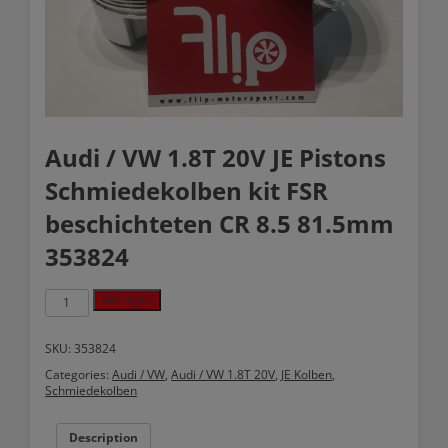
Audi / VW 1.8T 20V JE Pistons
Schmiedekolben kit FSR
beschichteten CR 8.5 81.5mm
353824
Audi
Anfragen
/
VW
1.8T
SKU:
353824
20V
Categories:
Audi / VW
,
Audi / VW 1.8T 20V
,
JE Kolben
,
JE
Schmiedekolben
Pistons
Schmiedekolben
kit
Description
FSR