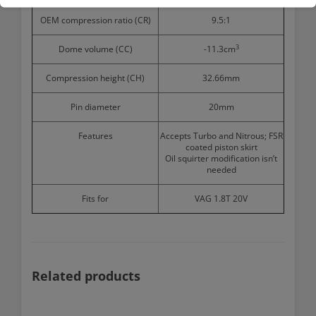
OEM compression ratio (CR)
9.5:1
3
Dome volume (CC)
-11.3cm
Compression height (CH)
32.66mm
Pin diameter
20mm
Features
Accepts Turbo and Nitrous; FSR
coated piston skirt
Oil squirter modification isn’t
needed
Fits for
VAG 1.8T 20V
Related products