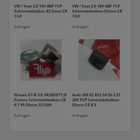
VW / Seat 2.0 16V ABF FCP
VW / Seat 2.0 16V ABF FCP
Schmiedekolben 82.5mm CR
Schmiedekolben 83mm CR
13.0
13.0
Anfragen
Anfragen
Nissan GT-R 3.8 VR38DETT JE
Audi 200 S2 RS2 S4 S6 2.2T
Pistons Schmiedekolben CR
20V FCP Schmiedekolben
9.1 95.50mm 321269
83mm CR 8.5
Anfragen
Anfragen