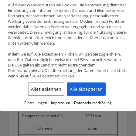
Wiseco Schmiedekolben kit (4 szt.) 82.00mm CR 8.5:1
Auf dieser Website nutzen wir Cookies. Die Verarbeitung dient der
Audi / Seat / Skoda / VW – 1.8 20V Turbo (AVC, ANB, AWU, AEB,
Einbindung von Inhalten, externen Diensten und Elementen von
APP, ARY, AUQ)
Partnern, der statistischen Analyse/Messung, personalisierter
Werbung sowie der Einbindung sozialer Medien. Je nach Funktion
werden dabei Daten an Partner weitergegeben und von diesen
Information:
verarbeitet. Diese Einwilligung ist freiwillig, für die Nutzung unserer
Product detailed specification
Website nicht erforderlich und kann jederzeit über das Icon links
unten widerrufen werden.
Bore size
82.00mm
Indem Sie auf ‚Alle akzeptieren‘ klicken, willigen Sie zugleich ein,
dass Ihre Daten möglicherweise in den USA verarbeitet werden.
Stroke
86.40mm
Die USA gelten als Land mit nicht ausreichendem
Datenschutzniveau. Die Übermittlung der Daten findet nicht statt,
Wiseco compression ratio
8.5:1
wenn Sie auf "Alles ablehnen" klicken.
(CR)
Alles ablehnen
Alle akzeptieren
OEM compression ratio (CR)
9.5:1
Einstellungen
|
Impressum
|
Datenschutzerklärung
3
Dome volume (CC)
-7cm
Compression height (CH)
32.71mm
Pin diameter
20mm