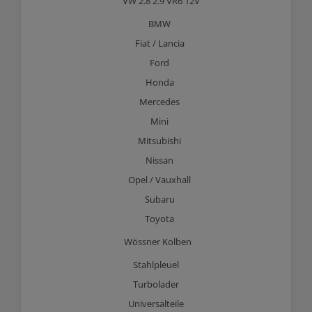
VW 2.8 2.9 VR6 12V
BMW
Fiat / Lancia
Ford
Honda
Mercedes
Mini
Mitsubishi
Nissan
Opel / Vauxhall
Subaru
Toyota
Wössner Kolben
Stahlpleuel
Turbolader
Universalteile