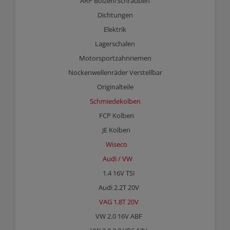
ARP Bolzen/Schrauben
Dichtungen
Elektrik
Lagerschalen
Motorsportzahnriemen
Nockenwellenräder Verstellbar
Originalteile
Schmiedekolben
FCP Kolben
JE Kolben
Wiseco
Audi / VW
1.4 16V TSI
Audi 2.2T 20V
VAG 1.8T 20V
VW 2.0 16V ABF