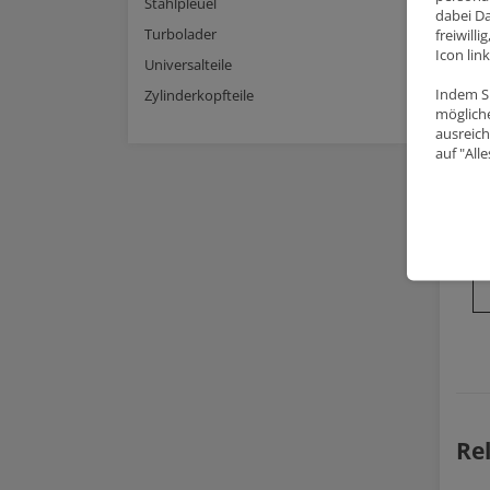
Stahlpleuel
dabei Da
Turbolader
freiwill
Icon lin
Universalteile
Indem Si
Zylinderkopfteile
mögliche
ausreich
auf "All
Re