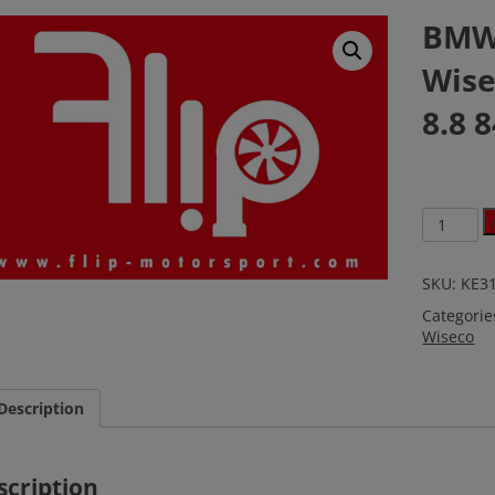
BMW 
Wise
8.8 
BMW
2.5
12V
M20B25
SKU:
KE3
Wiseco
Categorie
Schmiede
Wiseco
CR
8.8
84.5mm
KE317M8
Description
quantity
scription