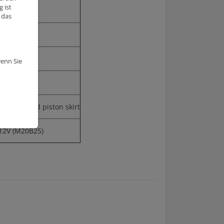
 ist
.8:1
 das
3
.8cm
.70mm
wenn Sie
2mm
rous, Round piston skirt
12V (M20B25)