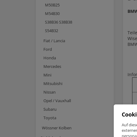
M50B25
BMW
M54B30
S38B36 S38B38
S54B32
Tei
Wise
Fiat / Lancia
BMW 
Ford
Honda
Mercedes
Info
Mini
Mitsubishi
Nissan
Opel / Vauxhall
Subaru
Cooki
Toyota
Auf dies
Wössner Kolben
externe
personal