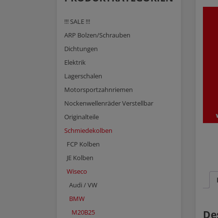
!!! SALE !!!
ARP Bolzen/Schrauben
Dichtungen
Elektrik
Lagerschalen
Motorsportzahnriemen
Nockenwellenräder Verstellbar
Originalteile
Schmiedekolben
FCP Kolben
JE Kolben
Wiseco
Audi / VW
BMW
De
M20B25