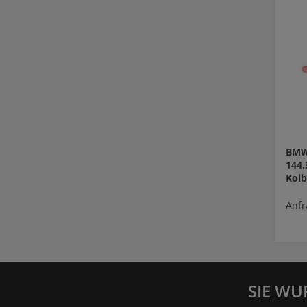
BMW 
144
Kol
Anfr
SIE WU