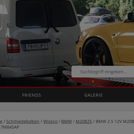
FRIENDS
GALERIE
e
/
Schmiedekolben
/
Wiseco
/
BMW
/
M20B25
/ BMW 2.5 12V M20B
17M845AP