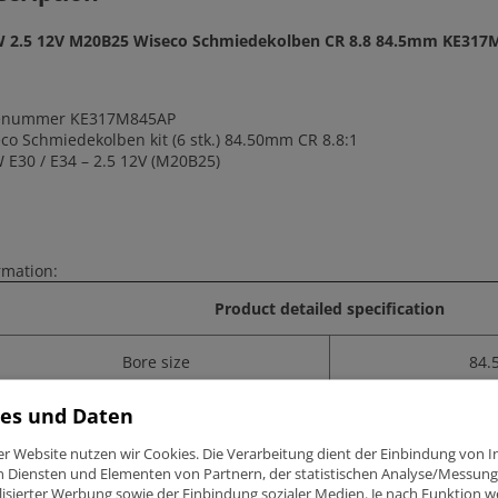
 2.5 12V M20B25 Wiseco Schmiedekolben CR 8.8 84.5mm KE317
lenummer KE317M845AP
co Schmiedekolben kit (6 stk.) 84.50mm CR 8.8:1
E30 / E34 – 2.5 12V (M20B25)
rmation:
Product detailed specification
Bore size
84
es und Daten
Stroke
75
er Website nutzen wir Cookies. Die Verarbeitung dient der Einbindung von I
Wiseco compression ratio (CR)
8
n Diensten und Elementen von Partnern, der statistischen Analyse/Messung
isierter Werbung sowie der Einbindung sozialer Medien. Je nach Funktion 