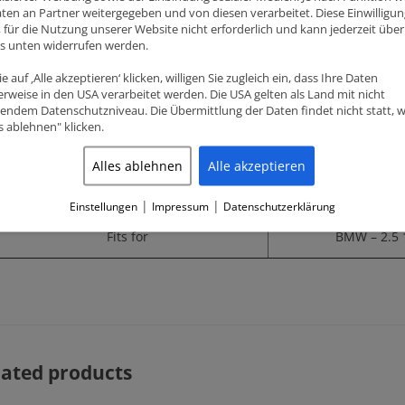
ten an Partner weitergegeben und von diesen verarbeitet. Diese Einwilligung
OEM compression ratio (CR)
8
ig, für die Nutzung unserer Website nicht erforderlich und kann jederzeit über
ks unten widerrufen werden.
Dome volume (CC)
-6
e auf ‚Alle akzeptieren‘ klicken, willigen Sie zugleich ein, dass Ihre Daten
rweise in den USA verarbeitet werden. Die USA gelten als Land mit nicht
Compression height (CH)
34
endem Datenschutzniveau. Die Übermittlung der Daten findet nicht statt, 
es ablehnen" klicken.
Pin diameter
2
Alles ablehnen
Alle akzeptieren
Features
Accepts Turbo and Nit
|
|
Einstellungen
Impressum
Datenschutzerklärung
Fits for
BMW – 2.5 
lated products