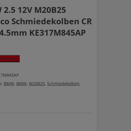
2.5 12V M20B25
co Schmiedekolben CR
84.5mm KE317M845AP
Anfragen
17M845AP
s:
BMW
,
BMW
,
M20B25
,
Schmiedekolben
,
kolben
45AP