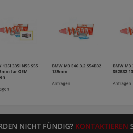
135i 335i N55 S55
BMW M3 E46 3.2 S54B32
BMW M3 3
.3mm für OEM
139mm
S52B32 
ben
Anfragen
Anfragen
agen
RDEN NICHT FÜNDIG?
KONTAKTIEREN
S