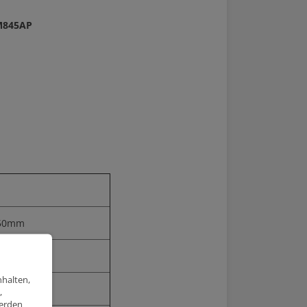
M845AP
.50mm
.00mm
nhalten,
.8:1
,
werden