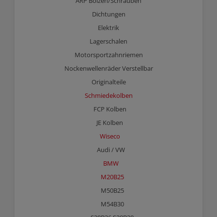
ARP Bolzen/Schrauben
Dichtungen
Elektrik
Lagerschalen
Motorsportzahnriemen
Nockenwellenräder Verstellbar
Originalteile
Schmiedekolben
FCP Kolben
JE Kolben
Wiseco
Audi / VW
BMW
M20B25
M50B25
M54B30