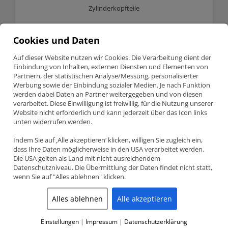
Zylinderkopfteile
Cookies und Daten
Auf dieser Website nutzen wir Cookies. Die Verarbeitung dient der
Home
/
Schmiedekolben
/
Wiseco
/
BMW
/ M20B25
Einbindung von Inhalten, externen Diensten und Elementen von
Partnern, der statistischen Analyse/Messung, personalisierter
M20B25
Werbung sowie der Einbindung sozialer Medien. Je nach Funktion
werden dabei Daten an Partner weitergegeben und von diesen
verarbeitet. Diese Einwilligung ist freiwillig, für die Nutzung unserer
Showing the single result
Website nicht erforderlich und kann jederzeit über das Icon links
unten widerrufen werden.
Indem Sie auf ‚Alle akzeptieren‘ klicken, willigen Sie zugleich ein,
dass Ihre Daten möglicherweise in den USA verarbeitet werden.
Die USA gelten als Land mit nicht ausreichendem
Datenschutzniveau. Die Übermittlung der Daten findet nicht statt,
wenn Sie auf "Alles ablehnen" klicken.
Alles ablehnen
Alle akzeptieren
Einstellungen
|
Impressum
|
Datenschutzerklärung