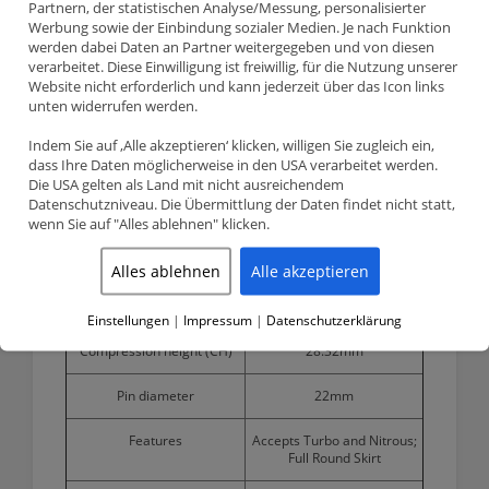
Partnern, der statistischen Analyse/Messung, personalisierter
Werbung sowie der Einbindung sozialer Medien. Je nach Funktion
Information:
werden dabei Daten an Partner weitergegeben und von diesen
Product detailed specification
verarbeitet. Diese Einwilligung ist freiwillig, für die Nutzung unserer
Website nicht erforderlich und kann jederzeit über das Icon links
unten widerrufen werden.
Bore size
84.00mm
Indem Sie auf ‚Alle akzeptieren‘ klicken, willigen Sie zugleich ein,
Stroke
89.60mm
dass Ihre Daten möglicherweise in den USA verarbeitet werden.
Die USA gelten als Land mit nicht ausreichendem
Wiseco compression ratio
9.0:1
Datenschutzniveau. Die Übermittlung der Daten findet nicht statt,
(CR)
wenn Sie auf "Alles ablehnen" klicken.
OEM compression ratio (CR)
10.2:1
Alles ablehnen
Alle akzeptieren
3
Dome volume (CC)
-7.3cm
Einstellungen
|
Impressum
|
Datenschutzerklärung
Compression height (CH)
28.32mm
Pin diameter
22mm
Features
Accepts Turbo and Nitrous;
Full Round Skirt