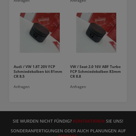
Anfragen
Anfragen
Audi / VW 1.8T 20V FCP
VW / Seat 2.0 16V ABF Turbo
Schmiedekolben kit 81mm
FCP Schmiedekolben 83mm
CR 8.5
CR 8.8
Anfragen
Anfragen
SIE WURDEN NICHT FÜNDIG?
KONTAKTIEREN
SIE UNS!
SONDERANFERTIGUNGEN ODER AUCH PLANUNGEN AUF