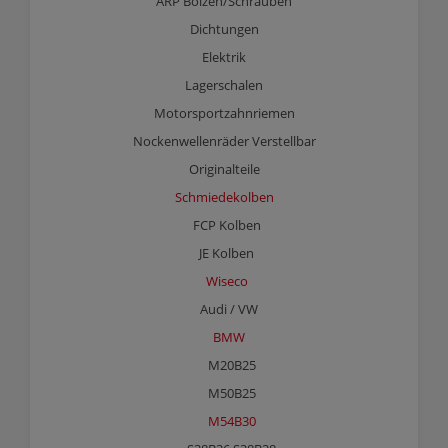
ARP Bolzen/Schrauben
Dichtungen
Elektrik
Lagerschalen
Motorsportzahnriemen
Nockenwellenräder Verstellbar
Originalteile
Schmiedekolben
FCP Kolben
JE Kolben
Wiseco
Audi / VW
BMW
M20B25
M50B25
M54B30