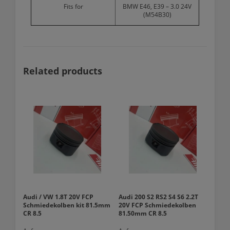
Fits for
BMW E46, E39 – 3.0 24V
(M54B30)
Related products
Audi / VW 1.8T 20V FCP
Audi 200 S2 RS2 S4 S6 2.2T
Schmiedekolben kit 81.5mm
20V FCP Schmiedekolben
CR 8.5
81.50mm CR 8.5