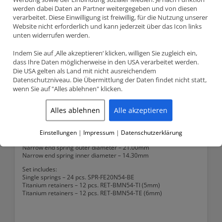
werden dabei Daten an Partner weitergegeben und von diesen
Teilenummer SPRK-FE20N54-BE
verarbeitet. Diese Einwilligung ist freiwillig, für die Nutzung unserer
Supertech
konisch Ventilfedersatz
Website nicht erforderlich und kann jederzeit über das Icon links
BMW:
unten widerrufen werden.
E90, E91, E92, E93, E82, E88, E89, X6, Z4, F01 – 3.0 (N54B30)
E90, E91, E92, F82, F10, F01, X5, X6 – 3.0 (N54, N55)
Indem Sie auf ‚Alle akzeptieren‘ klicken, willigen Sie zugleich ein,
M4 F82 – 3.0 (S55)
dass Ihre Daten möglicherweise in den USA verarbeitet werden.
Die USA gelten als Land mit nicht ausreichendem
Datenschutzniveau. Die Übermittlung der Daten findet nicht statt,
Spring data:
wenn Sie auf "Alles ablehnen" klicken.
Seat pressure – 75lbs @ 36.50mm
Open (lift) pressure – 155lbs @ 10.00mm
Spring coil bind – 23.20mm
Alles ablehnen
Alle akzeptieren
Max lift – 12mm
Rate – 8 lbs./mm
Wide end spring outer diameter – 24.40mm
Einstellungen
|
Impressum
|
Datenschutzerklärung
Wide end spring inner diameter – 17.60mm
Narrow end spring outer diameter – 21.00mm
Narrow end spring inner diameter – 14.30mm
Set includes:
Single springs – 24 pcs. SPR-FE20N54-BE
Titanium retainers – 12 pcs. RET-BMN54-TI (5mm)
Titanium retainers – 12 pcs. RET-BMN54-TE (6mm)