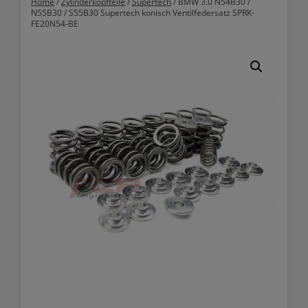
Home
/
Zylinderkopfteile
/
Supertech
/ BMW 3.0 N54B30 /
N55B30 / S55B30 Supertech konisch Ventilfedersatz SPRK-
FE20N54-BE