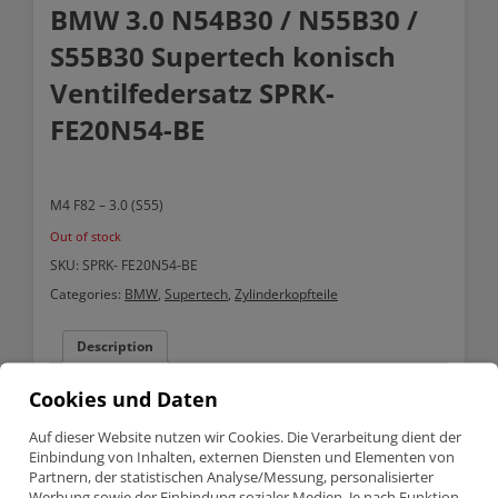
BMW 3.0 N54B30 / N55B30 /
S55B30 Supertech konisch
Ventilfedersatz SPRK-
FE20N54-BE
M4 F82 – 3.0 (S55)
Out of stock
SKU:
SPRK- FE20N54-BE
Categories:
BMW
,
Supertech
,
Zylinderkopfteile
Description
Cookies und Daten
Description
Auf dieser Website nutzen wir Cookies. Die Verarbeitung dient der
Einbindung von Inhalten, externen Diensten und Elementen von
BMW 3.0 N54B30 / N55B30 / S55B30 Supertech konisch
Ventilfedersatz SPRK-FE20N54-BE
Partnern, der statistischen Analyse/Messung, personalisierter
Werbung sowie der Einbindung sozialer Medien. Je nach Funktion