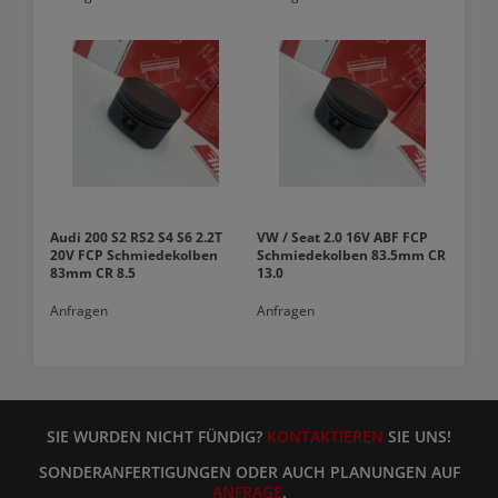
Audi 200 S2 RS2 S4 S6 2.2T
VW / Seat 2.0 16V ABF FCP
20V FCP Schmiedekolben
Schmiedekolben 83.5mm CR
83mm CR 8.5
13.0
Anfragen
Anfragen
SIE WURDEN NICHT FÜNDIG?
KONTAKTIEREN
SIE UNS!
SONDERANFERTIGUNGEN ODER AUCH PLANUNGEN AUF
ANFRAGE
.