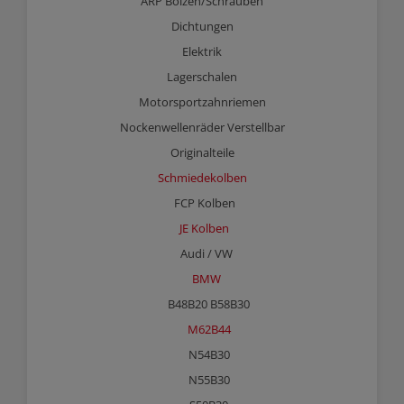
ARP Bolzen/Schrauben
Dichtungen
Elektrik
Lagerschalen
Motorsportzahnriemen
Nockenwellenräder Verstellbar
Originalteile
Schmiedekolben
FCP Kolben
JE Kolben
Audi / VW
BMW
B48B20 B58B30
M62B44
N54B30
N55B30