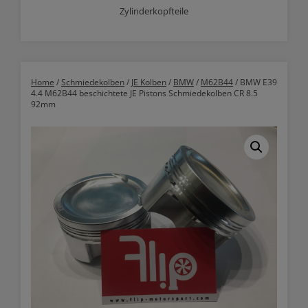
Zylinderkopfteile
Home
/
Schmiedekolben
/
JE Kolben
/
BMW
/
M62B44
/ BMW E39
4.4 M62B44 beschichtete JE Pistons Schmiedekolben CR 8.5
92mm