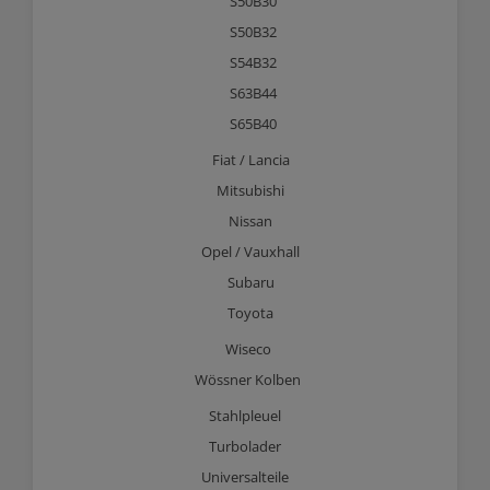
S50B30
S50B32
S54B32
S63B44
S65B40
Fiat / Lancia
Mitsubishi
Nissan
Opel / Vauxhall
Subaru
Toyota
Wiseco
Wössner Kolben
Stahlpleuel
Turbolader
Universalteile