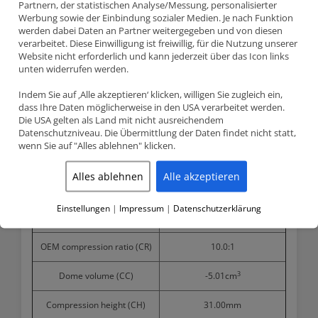
Beschichtete
JE Pistons Schmiedekoben Kit (8 Stk.) 92.00mm
Partnern, der statistischen Analyse/Messung, personalisierter
(STD) CR 8.5:1
Werbung sowie der Einbindung sozialer Medien. Je nach Funktion
BMW E39 – 4.4 (M62B44)
werden dabei Daten an Partner weitergegeben und von diesen
Bitte schreiben Sie nach dem Kauf, ob Sie Kolben in Alusil-
verarbeitet. Diese Einwilligung ist freiwillig, für die Nutzung unserer
oder Eisenhülsenblock verwenden:
Website nicht erforderlich und kann jederzeit über das Icon links
für alusil motorblock müssen spezielle ringe bestellt
unten widerrufen werden.
werden!
Indem Sie auf ‚Alle akzeptieren‘ klicken, willigen Sie zugleich ein,
dass Ihre Daten möglicherweise in den USA verarbeitet werden.
Die USA gelten als Land mit nicht ausreichendem
Product detailed specification
Datenschutzniveau. Die Übermittlung der Daten findet nicht statt,
wenn Sie auf "Alles ablehnen" klicken.
Bore size
92.00mm
Alles ablehnen
Alle akzeptieren
Stroke
82.70mm
JE Pistons compression ratio
8.5:1
Einstellungen
|
Impressum
|
Datenschutzerklärung
(CR)
OEM compression ratio (CR)
10.0:1
3
Dome volume (CC)
-5.01cm
Compression height (CH)
31.00mm