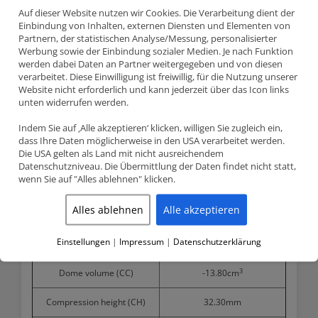
Auf dieser Website nutzen wir Cookies. Die Verarbeitung dient der
Einbindung von Inhalten, externen Diensten und Elementen von
Teilenummer 297118
Partnern, der statistischen Analyse/Messung, personalisierter
JE Pistons Schmiedekolben Kit (
6 Stk.) 87.50mm CR 11.5:1
mit
Werbung sowie der Einbindung sozialer Medien. Je nach Funktion
Perfect Skirt Beschichtung
werden dabei Daten an Partner weitergegeben und von diesen
BMW M3 E46 – 3.2 (S54B32)
verarbeitet. Diese Einwilligung ist freiwillig, für die Nutzung unserer
Website nicht erforderlich und kann jederzeit über das Icon links
unten widerrufen werden.
Product detailed specification
Indem Sie auf ‚Alle akzeptieren‘ klicken, willigen Sie zugleich ein,
dass Ihre Daten möglicherweise in den USA verarbeitet werden.
Bore size
87.50mm
Die USA gelten als Land mit nicht ausreichendem
Datenschutzniveau. Die Übermittlung der Daten findet nicht statt,
Stroke
91.00mm
wenn Sie auf "Alles ablehnen" klicken.
JE Pistons compression ratio
11.5:1
Alles ablehnen
Alle akzeptieren
(CR)
Einstellungen
|
Impressum
|
Datenschutzerklärung
OEM compression ratio (CR)
11.3:1
3
Dome volume (CC)
-13.80cm
Compression height (CH)
32.30mm