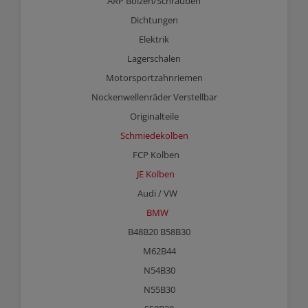
ARP Bolzen/Schrauben
Dichtungen
Elektrik
Lagerschalen
Motorsportzahnriemen
Nockenwellenräder Verstellbar
Originalteile
Schmiedekolben
FCP Kolben
JE Kolben
Audi / VW
BMW
B48B20 B58B30
M62B44
N54B30
N55B30