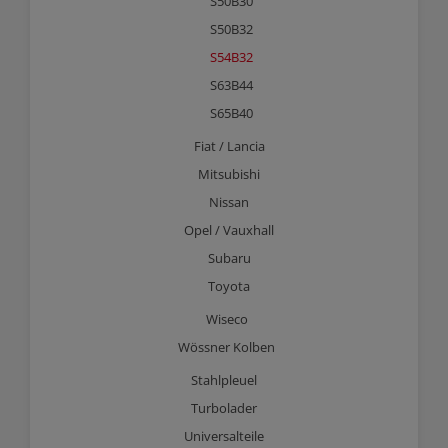
S50B30
S50B32
S54B32
S63B44
S65B40
Fiat / Lancia
Mitsubishi
Nissan
Opel / Vauxhall
Subaru
Toyota
Wiseco
Wössner Kolben
Stahlpleuel
Turbolader
Universalteile