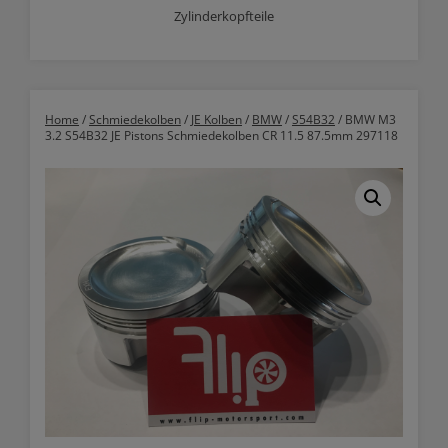
Zylinderkopfteile
Home
/
Schmiedekolben
/
JE Kolben
/
BMW
/
S54B32
/ BMW M3
3.2 S54B32 JE Pistons Schmiedekolben CR 11.5 87.5mm 297118