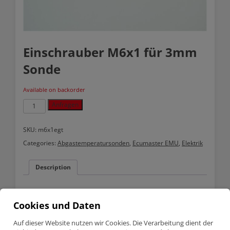
Einschrauber M6x1 für 3mm
Sonde
Available on backorder
Einschrauber
Anfragen
M6x1
für
3mm
SKU:
m6x1egt
Sonde
Categories:
Abgastemperatursonden
,
Ecumaster EMU
,
Elektrik
quantity
Description
Description
Cookies und Daten
Klemmverschraubungen aus Edelstahl
Auf dieser Website nutzen wir Cookies. Die Verarbeitung dient der