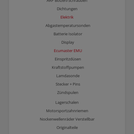
ARP Bolzen/Schrauben
Dichtungen
Elektrik
Abgastemperatursonden
Batterie Isolator
Display
Ecumaster EMU
Einspritzdüsen
Kraftstoffpumpen
Lamdasonde
Stecker + Pins
Zündspulen
Lagerschalen
Motorsportzahnriemen
Nockenwellenräder Verstellbar
Originalteile